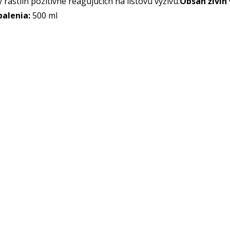
astlín pozitívne reagujúcich na listovú výživu.
Obsah živín 
alenia:
500 ml