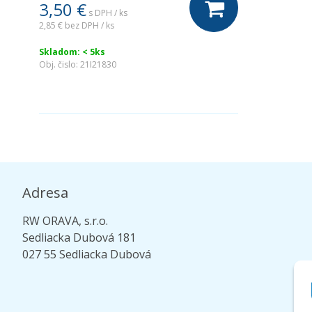
3,50 €
s DPH / ks
2,85 €
bez DPH / ks
Skladom: < 5ks
Obj. čislo:
21I21830
Adresa
RW ORAVA, s.r.o.
Sedliacka Dubová 181
027 55 Sedliacka Dubová