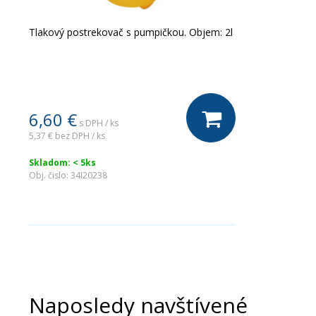
Tlakový postrekovač s pumpičkou. Objem: 2l
6,60
€
s DPH / ks
5,37 €
bez DPH / ks
Skladom: < 5ks
Obj. čislo:
34I20238
Naposledy navštívené