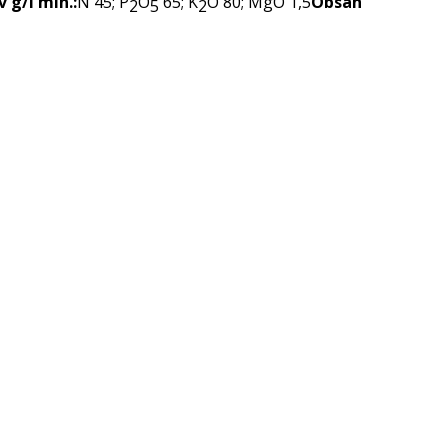
v g/l min.:
N 45; P
O
65; K
O 80; MgO 1,5
Obsah
2
5
2