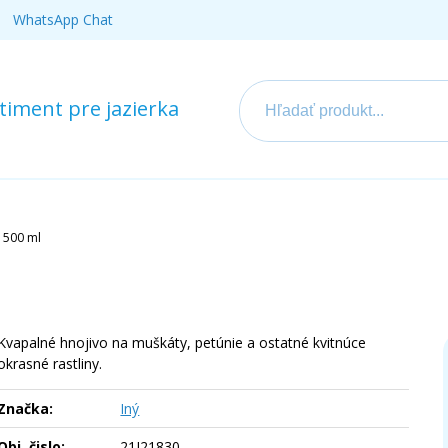
WhatsApp Chat
iment pre jazierka
 500 ml
Kvapalné hnojivo na muškáty, petúnie a ostatné kvitnúce
okrasné rastliny.
Značka:
Iný
Obj. čislo:
21I21830