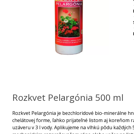
Rozkvet Pelargónia 500 ml
Rozkvet Pelargónia je bezchloridové bio-minerálne hno
chelátovej forme, ľahko prijateľné listom aj koreňom ra
uzáveru v 3 l vody. Aplikujeme na vlhkú pôdu každých 5 