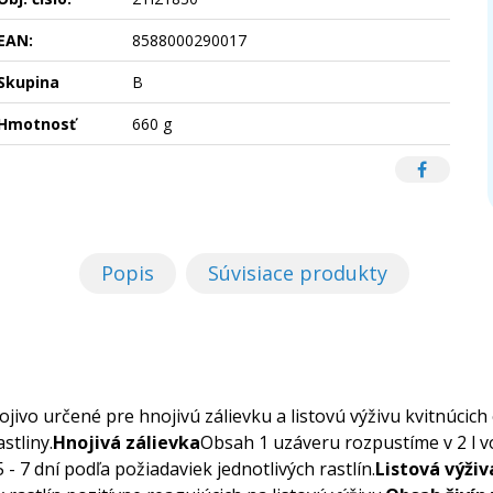
EAN:
8588000290017
Skupina
B
Hmotnosť
660 g
Popis
Súvisiace produkty
jivo určené pre hnojivú zálievku a listovú výživu kvitnúcic
stliny.
Hnojivá zálievka
Obsah 1 uzáveru rozpustíme v 2 l vo
- 7 dní podľa požiadaviek jednotlivých rastlín.
Listová výživ