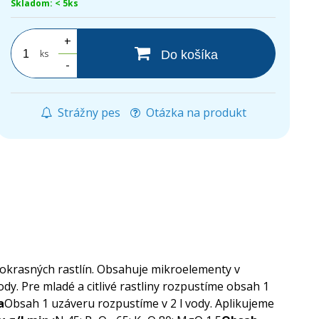
Skladom: < 5ks
+
ks
Do košíka
-
Strážny pes
Otázka na produkt
h okrasných rastlín. Obsahuje mikroelementy v
dy. Pre mladé a citlivé rastliny rozpustíme obsah 1
a
Obsah 1 uzáveru rozpustíme v 2 l vody. Aplikujeme