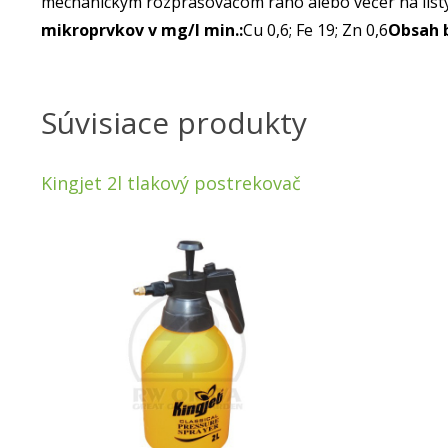
mechanickým rozprašovačom ráno alebo večer na listy r
mikroprvkov v mg/l min.:
Cu 0,6; Fe 19; Zn 0,6
Obsah b
Súvisiace produkty
Kingjet 2l tlakový postrekovač