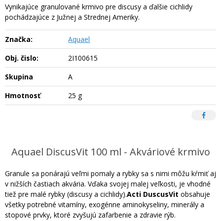
Vynikajúce granulované krmivo pre discusy a ďalšie cichlidy
pochádzajúce z Južnej a Strednej Ameriky.
Značka:
Aquael
Obj. čislo:
2I100615
Skupina
A
Hmotnosť
25 g
Aquael DiscusVit 100 ml - Akváriové krmivo
Granule sa ponárajú veľmi pomaly a rybky sa s nimi môžu kŕmiť aj
v nižších častiach akvária. Vďaka svojej malej veľkosti, je vhodné
tiež pre malé rybky (discusy a cichlidy).
Acti DuscusVit
obsahuje
všetky potrebné vitamíny, exogénne aminokyseliny, minerály a
stopové prvky, ktoré zvyšujú zafarbenie a zdravie rýb.