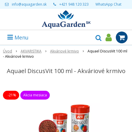
info@aquagarden.sk
+421 948 120 323
WhatsApp Chat
Menu
Úvod
AKVARISTIKA
Akváriové krmivo
Aquael DiscusVit 100 ml
- Akváriové krmivo
Aquael DiscusVit 100 ml - Akváriové krmivo
-21%
Akcia mesiaca