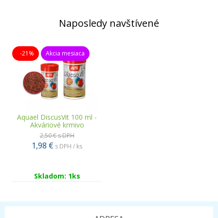
Naposledy navštívené
-21%
Akcia mesiaca
Aquael DiscusVit 100 ml -
Akváriové krmivo
2,50 €
s DPH
1,98 €
s DPH / ks
Skladom: 1ks