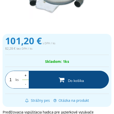
101,20
€
s DPH / ks
82,28 €
bez DPH / ks
Skladom: 1ks
+
ks
Do košíka
-
Strážny pes
Otázka na produkt
Predlžovacia vypúšťacia hadica pre jazierkové vysávače