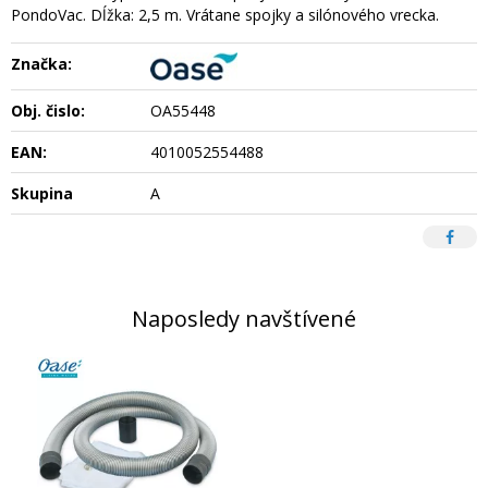
PondoVac. Dĺžka: 2,5 m. Vrátane spojky a silónového vrecka.
Značka:
Obj. čislo:
OA55448
EAN:
4010052554488
Skupina
A
Naposledy navštívené