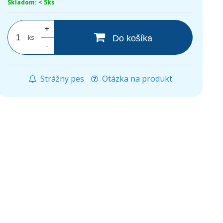
Skladom: < 5ks
+
ks
Do košíka
-
Strážny pes
Otázka na produkt