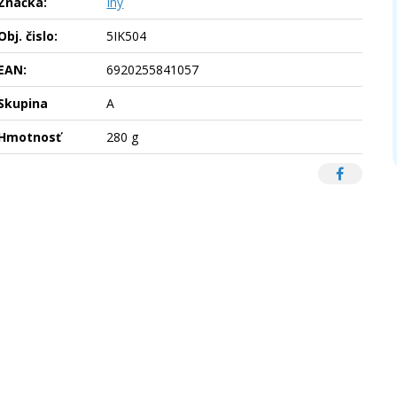
Značka:
Iný
Obj. čislo:
5IK504
EAN:
6920255841057
Skupina
A
Hmotnosť
280 g