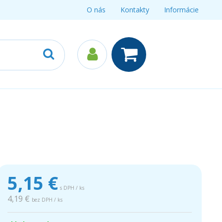
O nás
Kontakty
Informácie
5,15
€
s DPH / ks
4,19 €
bez DPH / ks