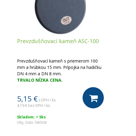
Prevzdušňovací kameň ASC-100
Prevzdušňovací kameň s priemerom 100
mm a hrúbkou 15 mm. Prípojka na hadičku
DN 4 mm a DN 8 mm.
TRVALO NÍZKA CENA.
5,15 €
s DPH / ks
4,19 €
bez DPH / ks
Skladom: < 5ks
Obj. čislo:
5IK504