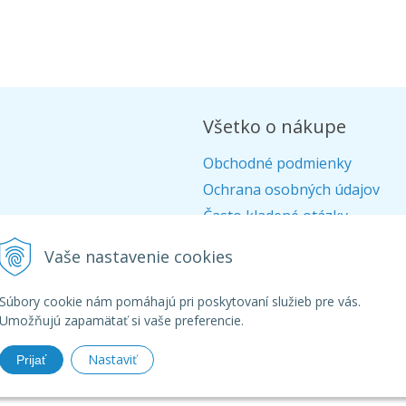
Všetko o nákupe
Obchodné podmienky
Ochrana osobných údajov
Často kladené otázky
Alternatívne riešenie sporov
Vaše nastavenie cookies
Doprava
Ako nakupovať
Súbory cookie nám pomáhajú pri poskytovaní služieb pre vás.
Umožňujú zapamätať si vaše preferencie.
Nastaviť
Prijať
26 Aquagarden - široká ponuka produktov pre záhradné a kúpacie jaz