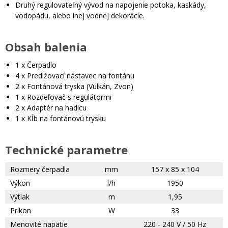
Druhý regulovateľný vývod na napojenie potoka, kaskády,
vodopádu, alebo inej vodnej dekorácie.
Obsah balenia
1 x Čerpadlo
4 x Predlžovací nástavec na fontánu
2 x Fontánová tryska (Vulkán, Zvon)
1 x Rozdeľovač s regulátormi
2 x Adaptér na hadicu
1 x Kĺb na fontánovú trysku
Technické parametre
Rozmery čerpadla
mm
157 x 85 x 104
Výkon
l/h
1950
Výtlak
m
1,95
Príkon
W
33
Menovité napätie
220 - 240 V / 50 Hz