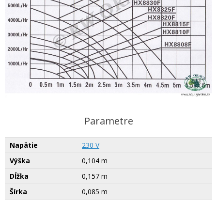
Parametre
Napätie
230 V
Výška
0,104 m
Dĺžka
0,157 m
Šírka
0,085 m