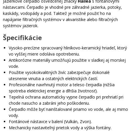
Jazierkové čerpadlo osvedčenej značky
Hailea
s fontánovými
nástavcami. Čerpadlo je vhodné pre záhradné jazierka, potoky,
kaskády, vodopády a pod. Taktiež je možné použiť ho na
napájanie filtračných systémov v akvaristike alebo filtračných
systémov jazierok.
Špecifikácie
Vysoko-precízne spracovaný hliníkovo-keramický hriadeľ, ktorý
vo vyššej miere odoláva opotrebeniu.
Antikorózne materiály umožňujú použitie v sladkej aj morskej
vode.
Použitie vysokokvalitných živíc zabezpečuje dokonalé
utesnenie vinutia a ostatných elektrických častí.
Profesionálne navrhnutý motor a teleso čerpadla (nižšia
spotreba elektrickej energie a dlhšia životnosť).
Tepelná ochrana automaticky vypne čerpadlo pri prehriatí pri
chode nasucho a zabráni jeho poškodeniu.
Čerpadlo môže byť nainštalované priamo vo vode, ale aj mimo
vody.
Fontánové nástavce v balení (Vulkán, Zvon).
Mechanicky nastaviteľný prietok vody a výška fontány.