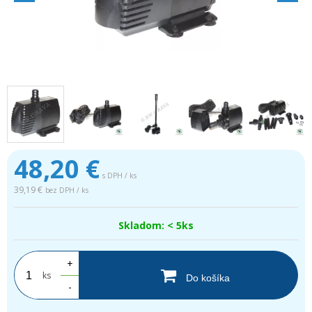
48,20
€
s DPH / ks
39,19 €
bez DPH / ks
Skladom: < 5ks
+
ks
Do košíka
-