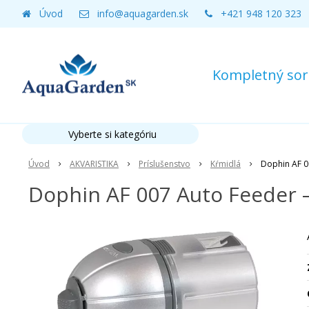
Úvod
info@aquagarden.sk
+421 948 120 323
Kompletný sort
Vyberte si kategóriu
Úvod
AKVARISTIKA
Príslušenstvo
Kŕmidlá
Dophin AF 0
Dophin AF 007 Auto Feeder 