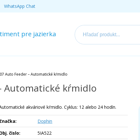
WhatsApp Chat
iment pre jazierka
07 Auto Feeder – Automatické kŕmidlo
– Automatické kŕmidlo
Automatické akváriové kŕmidlo. Cyklus: 12 alebo 24 hodín.
Značka:
Dophin
Obj. čislo:
5IA522