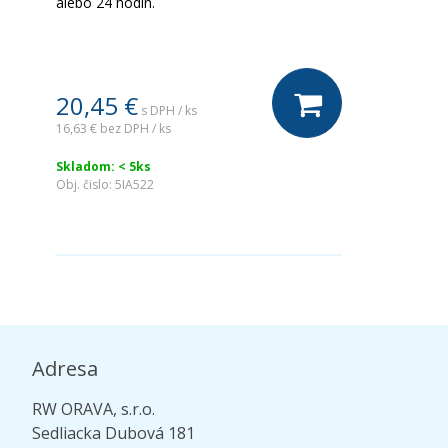
alebo 24 hodín.
20,45 €
s DPH / ks
16,63 €
bez DPH / ks
Skladom: < 5ks
Obj. čislo:
5IA522
Adresa
RW ORAVA, s.r.o.
Sedliacka Dubová 181