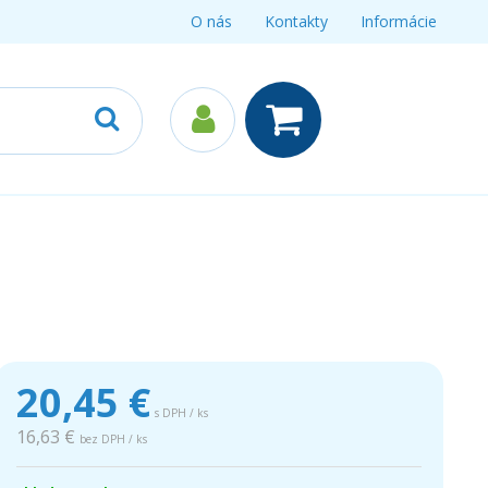
O nás
Kontakty
Informácie
20,45
€
s DPH / ks
16,63 €
bez DPH / ks