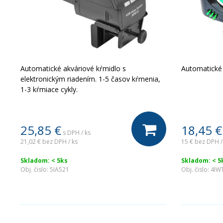
Automatické akváriové kŕmidlo s
Automatické 
elektronickým riadením. 1-5 časov kŕmenia,
1-3 kŕmiace cykly.
25,85
€
18,45
€
s DPH / ks
21,02 €
bez DPH / ks
15 €
bez DPH /
Skladom: < 5ks
Skladom: < 5
Obj. čislo:
5IA521
Obj. čislo:
4IW