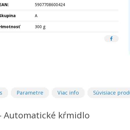
EAN:
5907708600424
Skupina
A
Hmotnosť
300 g
s
Parametre
Viac info
Súvisiace prod
– Automatické kŕmidlo