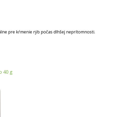
lne pre kŕmenie rýb počas dlhšej neprítomnosti.
o 40 g