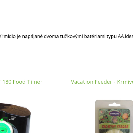
Kŕmidlo je napájané dvoma tužkovými batériami typu AA.Ideá
T 180 Food Timer
Vacation Feeder - Krmiv