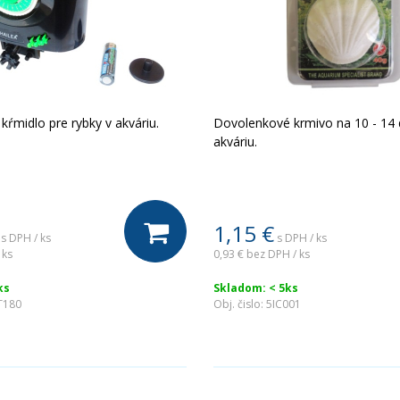
kŕmidlo pre rybky v akváriu.
Dovolenkové krmivo na 10 - 14 dn
akváriu.
1,15
€
s DPH / ks
s DPH / ks
 ks
0,93 €
bez DPH / ks
ks
Skladom: < 5ks
T180
Obj. čislo:
5IC001