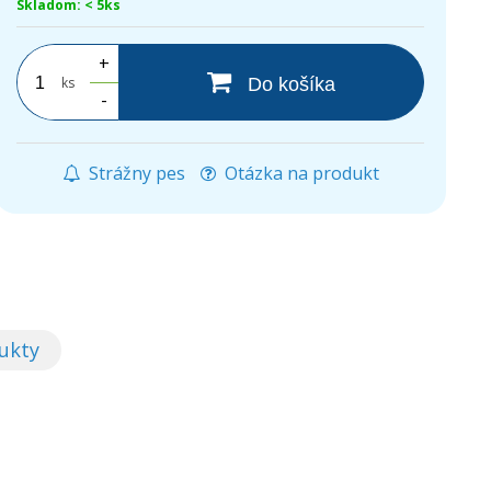
Skladom: < 5ks
+
ks
Do košíka
-
Strážny pes
Otázka na produkt
ukty