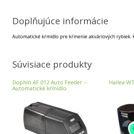
Doplňujúce informácie
Automatické kŕmidlo pre kŕmenie akváriových rybiek. 
Súvisiace produkty
Dophin AF 012 Auto Feeder –
Hailea W
Automatické kŕmidlo