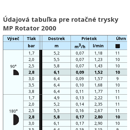
Údajová tabuľka pre rotačné trysky
MP Rotator 2000
Výseč
Tlak
Dostrek
Prietok
Úhrn 
3
bar
m
l/min
m
/h
1,7
5,2
0,07
1,18
11
2,0
5,5
0,07
1,23
10
2,5
5,8
0,07
1,43
10
90°
2,8
6,1
0,09
1,52
10
3,0
6,4
0,09
1,57
9
3,5
6,4
0,10
1,68
10
3,8
6,4
0,11
1,77
11
1,7
4,9
0,13
2,22
11
2,0
5,2
0,14
2,35
11
2,5
5,5
0,16
2,67
11
180°
2,8
5,8
0,17
2,80
10
3,0
6,1
0,17
2,90
10
3,5
6,4
0,19
3,15
9