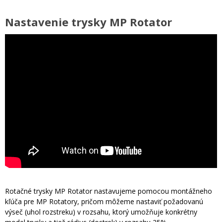
Nastavenie trysky MP Rotator
Rotačné trysky MP Rotator nastavujeme pomocou montážneho
kľúča pre MP Rotatory, pričom môžeme nastaviť požadovanú
výseč (uhol rozstreku) v rozsahu, ktorý umožňuje konkrétny