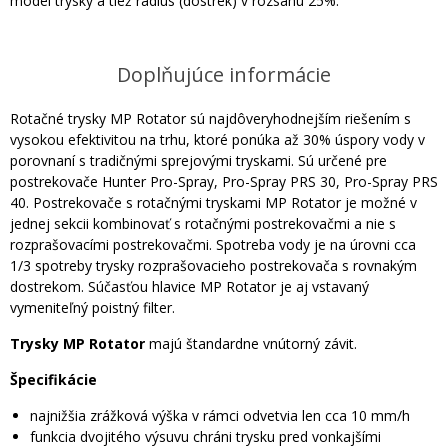
model trysky a tiež rádius (dostrek) v rozsahu 25%.
Doplňujúce informácie
Rotačné trysky MP Rotator sú najdôveryhodnejším riešením s
vysokou efektivitou na trhu, ktoré ponúka až 30% úspory vody v
porovnaní s tradičnými sprejovými tryskami. Sú určené pre
postrekovače Hunter Pro-Spray, Pro-Spray PRS 30, Pro-Spray PRS
40. Postrekovače s rotačnými tryskami MP Rotator je možné v
jednej sekcii kombinovať s rotačnými postrekovačmi a nie s
rozprašovacími postrekovačmi. Spotreba vody je na úrovni cca
1/3 spotreby trysky rozprašovacieho postrekovača s rovnakým
dostrekom. Súčasťou hlavice MP Rotator je aj vstavaný
vymeniteľný poistný filter.
Trysky MP Rotator
majú štandardne vnútorný závit.
Špecifikácie
najnižšia zrážková výška v rámci odvetvia len cca 10 mm/h
funkcia dvojitého výsuvu chráni trysku pred vonkajšími