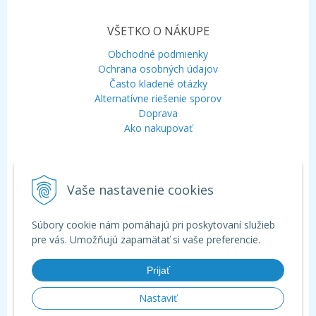
VŠETKO O NÁKUPE
Obchodné podmienky
Ochrana osobných údajov
Často kladené otázky
Alternatívne riešenie sporov
Doprava
Ako nakupovať
KONTAKT
Vaše nastavenie cookies
Mobil:
+421 948 120 323
E-mail:
info@aquagarden.sk
Chat:
WhatsApp
Súbory cookie nám pomáhajú pri poskytovaní služieb
Chat:
Viber
pre vás. Umožňujú zapamätať si vaše preferencie.
Prijať
Nastaviť
© 2026 Aquagarden - široká ponuka produktov pre záhradné a kúpacie