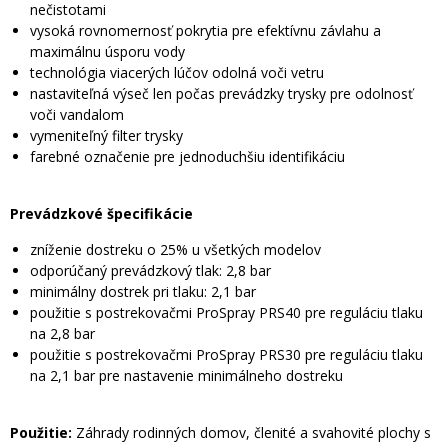
nečistotami
vysoká rovnomernosť pokrytia pre efektívnu závlahu a
maximálnu úsporu vody
technológia viacerých lúčov odolná voči vetru
nastaviteľná výseč len počas prevádzky trysky pre odolnosť
voči vandalom
vymeniteľný filter trysky
farebné označenie pre jednoduchšiu identifikáciu
Prevádzkové špecifikácie
zníženie dostreku o 25% u všetkých modelov
odporúčaný prevádzkový tlak: 2,8 bar
minimálny dostrek pri tlaku: 2,1 bar
použitie s postrekovačmi ProSpray PRS40 pre reguláciu tlaku
na 2,8 bar
použitie s postrekovačmi ProSpray PRS30 pre reguláciu tlaku
na 2,1 bar pre nastavenie minimálneho dostreku
Použitie:
Záhrady rodinných domov, členité a svahovité plochy s