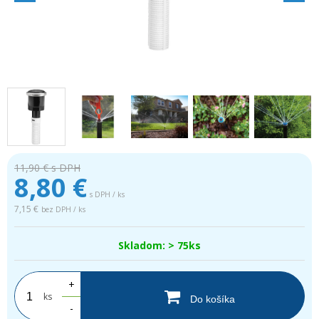
11,90 €
s DPH
8,80
€
s DPH / ks
7,15 €
bez DPH / ks
Skladom: > 75ks
+
ks
Do košíka
-