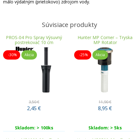
málo výdatným (prietokovo) zdrojom vody.
Súvisiace produkty
PROS-04 Pro Spray Výsuvný
Hunter MP Corner – Tryska
postrekovač 10 cm
MP Rotator
-30%
Akcia
-25%
Akcia
3,50 €
11,90 €
2,45
€
8,95
€
Skladom: > 100ks
Skladom: > 5ks