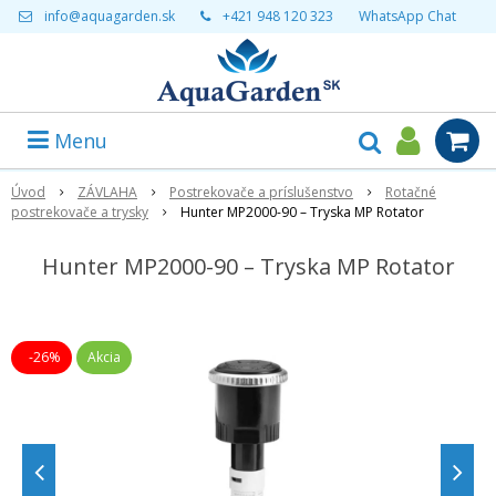
info@aquagarden.sk
+421 948 120 323
WhatsApp Chat
Menu
Úvod
ZÁVLAHA
Postrekovače a príslušenstvo
Rotačné
postrekovače a trysky
Hunter MP2000-90 – Tryska MP Rotator
Hunter MP2000-90 – Tryska MP Rotator
-26%
Akcia