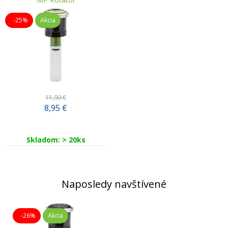
-25%
Akcia
11,90 €
8,95
€
Skladom: > 20ks
Naposledy navštívené
-26%
Akcia