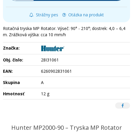
Strážny pes
Otázka na produkt
Rotačná tryska MP Rotator. Výseč: 90° - 210°; dostrek: 4,0 – 6,4
m. Zrážková výška: cca 10 mm/h
Značka:
Obj. čislo:
28I31061
EAN:
6260902831061
Skupina
A
Hmotnosť
12 g
Hunter MP2000-90 – Tryska MP Rotator