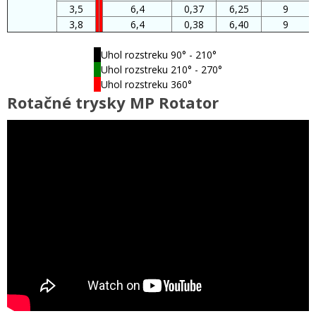
3,5
6,4
0,37
6,25
9
3,8
6,4
0,38
6,40
9
Uhol rozstreku 90° - 210°
Uhol rozstreku 210° - 270°
Uhol rozstreku 360°
Rotačné trysky MP Rotator