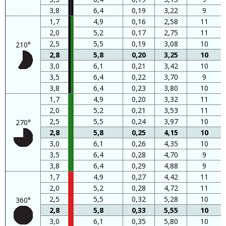
3,8
6,4
0,19
3,22
9
1,7
4,9
0,16
2,58
11
2,0
5,2
0,17
2,75
11
2,5
5,5
0,19
3,08
10
210°
2,8
5,8
0,20
3,25
10
3,0
6,1
0,21
3,42
10
3,5
6,4
0,22
3,70
9
3,8
6,4
0,23
3,80
10
1,7
4,9
0,20
3,32
11
2,0
5,2
0,21
3,53
11
2,5
5,5
0,24
3,97
10
270°
2,8
5,8
0,25
4,15
10
3,0
6,1
0,26
4,35
10
3,5
6,4
0,28
4,70
9
3,8
6,4
0,29
4,88
9
1,7
4,9
0,27
4,42
11
2,0
5,2
0,28
4,72
11
2,5
5,5
0,32
5,28
10
360°
2,8
5,8
0,33
5,55
10
3,0
6,1
0,35
5,80
10