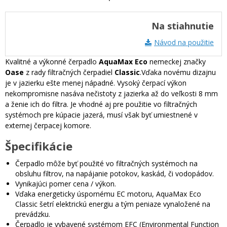
Na stiahnutie
Návod na použitie
Kvalitné a výkonné čerpadlo
AquaMax Eco
nemeckej značky
Oase
z rady filtračných čerpadiel
Classic
.Vďaka novému dizajnu
je v jazierku ešte menej nápadné. Vysoký čerpací výkon
nekompromisne nasáva nečistoty z jazierka až do veľkosti 8 mm
a ženie ich do filtra. Je vhodné aj pre použitie vo filtračných
systémoch pre kúpacie jazerá, musí však byť umiestnené v
externej čerpacej komore.
Špecifikácie
Čerpadlo môže byť použité vo filtračných systémoch na
obsluhu filtrov, na napájanie potokov, kaskád, či vodopádov.
Vynikajúci pomer cena / výkon.
Vďaka energeticky úspornému EC motoru, AquaMax Eco
Classic šetrí elektrickú energiu a tým peniaze vynaložené na
prevádzku.
Čerpadlo je vybavené systémom EFC (Environmental Function