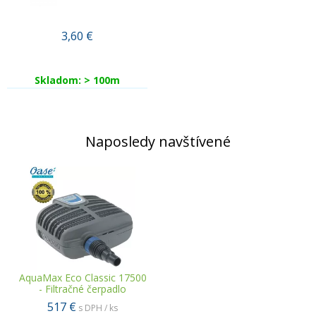
3,60
€
Skladom: > 100m
Naposledy navštívené
AquaMax Eco Classic 17500
- Filtračné čerpadlo
517 €
s DPH / ks