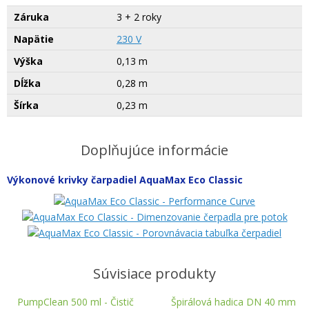
Záruka
3 + 2 roky
Napätie
230 V
Výška
0,13 m
Dĺžka
0,28 m
Šírka
0,23 m
Doplňujúce informácie
Výkonové krivky čarpadiel AquaMax Eco Classic
Súvisiace produkty
PumpClean 500 ml - Čistič
Špirálová hadica DN 40 mm