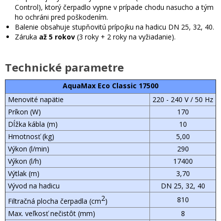
Control), ktorý čerpadlo vypne v prípade chodu nasucho a tým
ho ochráni pred poškodením.
Balenie obsahuje stupňovitú prípojku na hadicu DN 25, 32, 40.
Záruka
až 5 rokov
(3 roky + 2 roky na vyžiadanie).
Technické parametre
AquaMax Eco Classic 17500
Menovité napätie
220 - 240 V / 50 Hz
Príkon (W)
170
Dĺžka kábla (m)
10
Hmotnosť (kg)
5,00
Výkon (l/min)
290
Výkon (l/h)
17400
Výtlak (m)
3,70
Vývod na hadicu
DN 25, 32, 40
2
810
Filtračná plocha čerpadla (cm
)
Max. veľkosť nečistôt (mm)
8