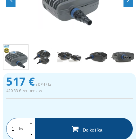
517
€
s DPH / ks
420,33 €
bez DPH / ks
.
+
ks
Do košíka
-