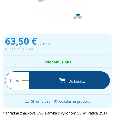
63,50
€
s DPH / ks
51,63 €
bez DPH / ks
Skladom: > 5ks
+
ks
Do košíka
-
Strážny pes
Otázka na produkt
Náhradná značková UVC žiarivka s výkonom 55 W. Pätica 2G11.