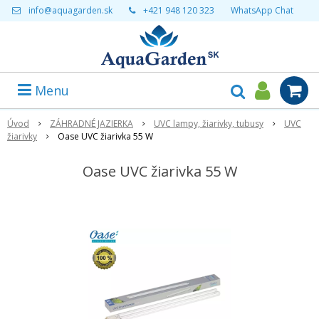
info@aquagarden.sk
+421 948 120 323
WhatsApp Chat
Menu
Úvod
ZÁHRADNÉ JAZIERKA
UVC lampy, žiarivky, tubusy
UVC
žiarivky
Oase UVC žiarivka 55 W
Oase UVC žiarivka 55 W