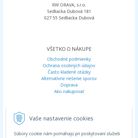
RW ORAVA, s.r.o.
Sedliacka Dubová 181
027 55 Sedliacka Dubová
VŠETKO O NÁKUPE
Obchodné podmienky
Ochrana osobných údajov
Často kladené otázky
Alternatívne riešenie sporov
Doprava
Ako nakupovať
KONTAKT
Vaše nastavenie cookies
Mobil:
+421 948 120 323
E-mail:
info@aquagarden.sk
Chat:
WhatsApp
Súbory cookie nám pomáhajú pri poskytovaní služieb