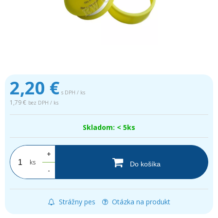
2,20
€
s DPH / ks
1,79 €
bez DPH / ks
Skladom: < 5ks
+
ks
Do košíka
-
Strážny pes
Otázka na produkt