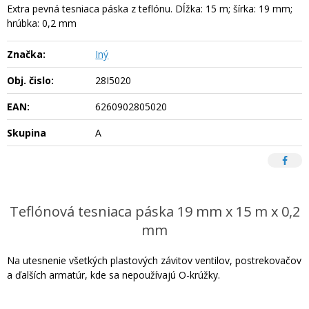
Extra pevná tesniaca páska z teflónu. Dĺžka: 15 m; šírka: 19 mm;
hrúbka: 0,2 mm
Značka:
Iný
Obj. čislo:
28I5020
EAN:
6260902805020
Skupina
A
Teflónová tesniaca páska 19 mm x 15 m x 0,2
mm
Na utesnenie všetkých plastových závitov ventilov, postrekovačov
a ďalších armatúr, kde sa nepoužívajú O-krúžky.