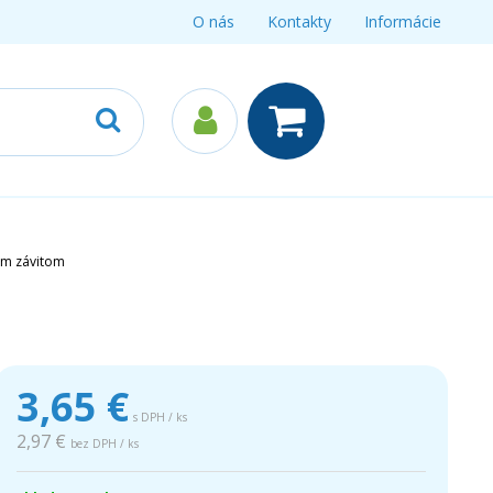
O nás
Kontakty
Informácie
ným závitom
3,65
€
s DPH / ks
2,97 €
bez DPH / ks