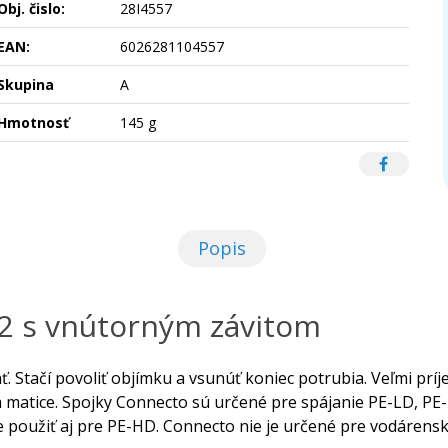
Obj. čislo:
28I4557
EAN:
6026281104557
Skupina
A
Hmotnosť
145 g
Popis
32 s vnútorným závitom
ť. Stačí povoliť objímku a vsunúť koniec potrubia. Veľmi p
a matice. Spojky Connecto sú určené pre spájanie PE-LD, PE
 použiť aj pre PE-HD. Connecto nie je určené pre vodárensk