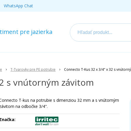
WhatsApp Chat
iment pre jazierka
ie
T-Tvarovky pre PE potrubie
Connecto T-Kus 32 x 3/4" x 32 s vnútor
32 s vnútorným závitom
Connecto T-kus na potrubie s dimenziou 32 mm a s vnútorným
závitom na odbočke 3/4".
Značka: