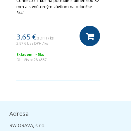
Connecto T-kus na potrubie s dimenziou 32
mm a s vnútorným závitom na odbočke
3/4".
3,65 €
s DPH / ks
2,97 €
bez DPH / ks
Skladom: > 5ks
Obj. čislo:
28I4557
Adresa
RW ORAVA, s.r.o.