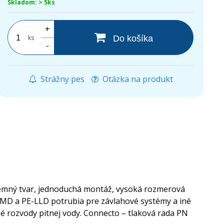
Skladom: > 5ks
+
ks
Do košíka
-
Strážny pes
Otázka na produkt
ríjemný tvar, jednoduchá montáž, vysoká rozmerová
-MD a PE-LLD potrubia pre závlahové systémy a iné
é rozvody pitnej vody. Connecto – tlaková rada PN