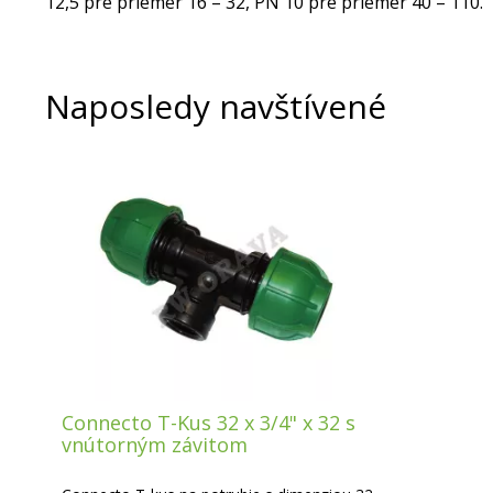
12,5 pre priemer 16 – 32, PN 10 pre priemer 40 – 110.
Naposledy navštívené
Connecto T-Kus 32 x 3/4" x 32 s
vnútorným závitom