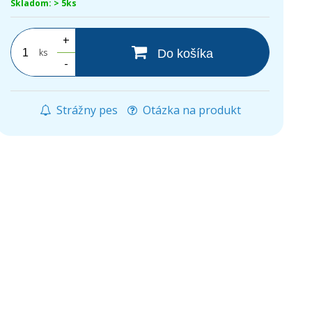
Skladom: > 5ks
+
ks
Do košíka
-
Strážny pes
Otázka na produkt