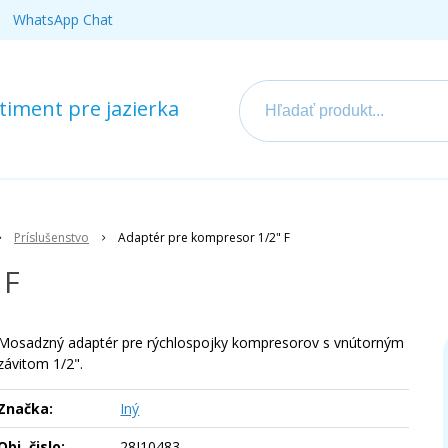
WhatsApp Chat
iment pre jazierka
Príslušenstvo
Adaptér pre kompresor 1/2" F
 F
Mosadzný adaptér pre rýchlospojky kompresorov s vnútorným
závitom 1/2".
Značka:
Iný
Obj. čislo:
28I10483