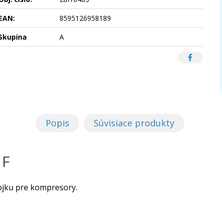
EAN:
8595126958189
Skupina
A
Popis
Súvisiace produkty
 F
ojku pre kompresory.