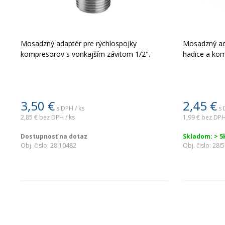
Mosadzný adaptér pre rýchlospojky
Mosadzný ad
kompresorov s vonkajším závitom 1/2".
hadice a kom
3,50
€
2,45
€
s DPH / ks
s 
2,85 €
bez DPH / ks
1,99 €
bez DPH
Dostupnosť na dotaz
Skladom: > 5
Obj. čislo:
28I10482
Obj. čislo:
28I