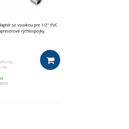
aptér so vsuvkou pre 1/2" PVC
presorové rýchlospojky.
DPH / ks
 / ks
ks
56020