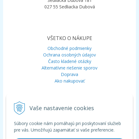
Sedliacka Dubová 181
027 55 Sedliacka Dubová
VŠETKO O NÁKUPE
Obchodné podmienky
Ochrana osobných údajov
Často kladené otázky
Alternatívne riešenie sporov
Doprava
Ako nakupovať
KONTAKT
Vaše nastavenie cookies
Mobil:
+421 948 120 323
E-mail:
info@aquagarden.sk
Chat:
WhatsApp
Súbory cookie nám pomáhajú pri poskytovaní služieb
Chat:
Viber
pre vás. Umožňujú zapamätať si vaše preferencie.