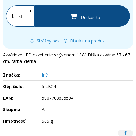
+
ks
Do košíka
-
Strážny pes
Otázka na produkt
Akváriové LED osvetlenie s výkonom 18W. Dĺžka akvária: 57 - 67
cm, farba: čierna
Značka:
Iný
Obj. čislo:
5ILB24
EAN:
5907708635594
Skupina
A
Hmotnosť
565 g