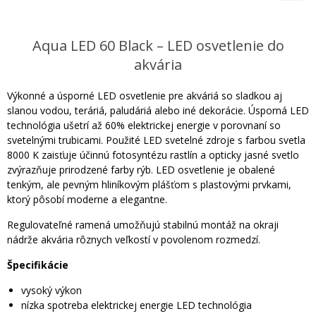
Aqua LED 60 Black – LED osvetlenie do
akvária
Výkonné a úsporné LED osvetlenie pre akváriá so sladkou aj
slanou vodou, teráriá, paludáriá alebo iné dekorácie. Úsporná LED
technológia ušetrí až 60% elektrickej energie v porovnaní so
svetelnými trubicami. Použité LED svetelné zdroje s farbou svetla
8000 K zaisťuje účinnú fotosyntézu rastlín a opticky jasné svetlo
zvýrazňuje prirodzené farby rýb. LED osvetlenie je obalené
tenkým, ale pevným hliníkovým plášťom s plastovými prvkami,
ktorý pôsobí moderne a elegantne.
Regulovateľné ramená umožňujú stabilnú montáž na okraji
nádrže akvária rôznych veľkostí v povolenom rozmedzí.
Špecifikácie
vysoký výkon
nízka spotreba elektrickej energie LED technológia