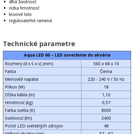
dlhá životnosť
nízka hmotnosť
kovové telo
regulovateľné ramená
Technické parametre
Aqua LED 60 – LED osvetlenie do akvária
Rozmery (d x š x v) (mm)
560 x 68 x 10
Farba
Čierna
Menovité napätie
220 - 240 V / 50 Hz
Príkon (W)
18
Dĺžka kábla (m)
1,10
Hmotnosť (kg)
0,57
Farba svetla (K)
8000
Svietivosť (lm)
2400
Počet LED svetelných zdrojov
48
Veľkosť akvária (cm)
57 - 67