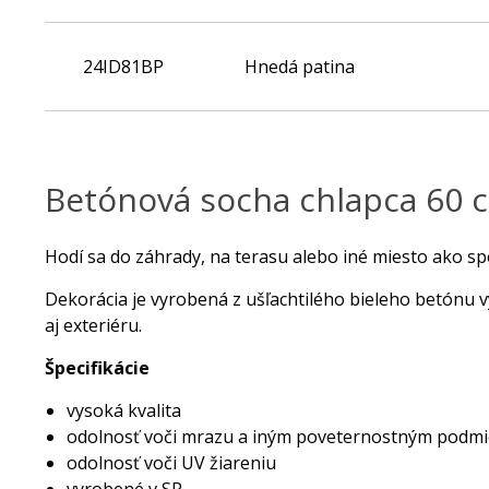
24ID81BP
Hnedá patina
.
Betónová socha chlapca 60 
Hodí sa do záhrady, na terasu alebo iné miesto ako sp
Dekorácia je vyrobená z ušľachtilého bieleho betónu 
aj exteriéru.
Špecifikácie
vysoká kvalita
odolnosť voči mrazu a iným poveternostným podm
odolnosť voči UV žiareniu