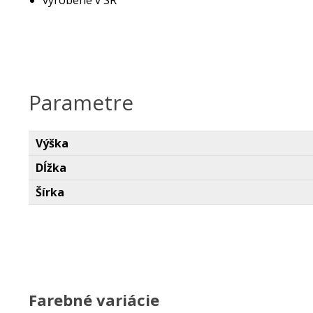
vyrobené v SR
Parametre
Výška
Dĺžka
Šírka
Farebné variácie