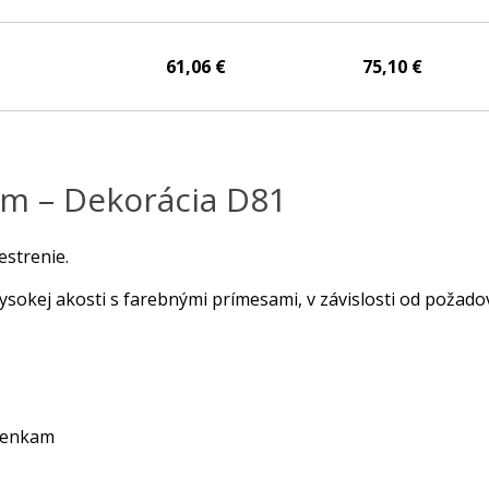
61,06 €
75,10 €
cm – Dekorácia D81
estrenie.
vysokej akosti s farebnými prímesami, v závislosti od požad
ienkam