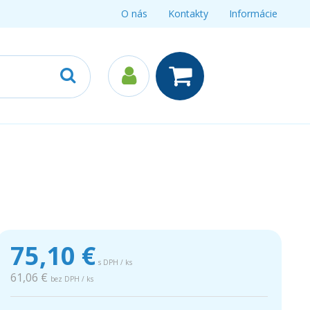
O nás
Kontakty
Informácie
75,10
€
s DPH / ks
61,06 €
bez DPH / ks