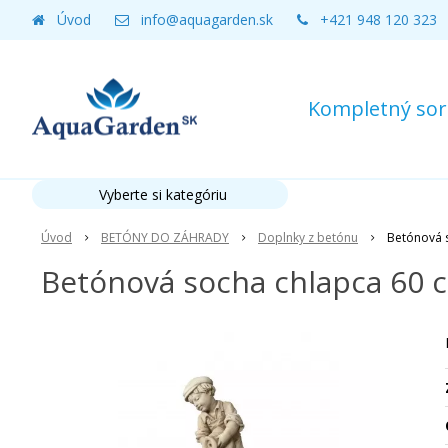
Úvod
info@aquagarden.sk
+421 948 120 323
Kompletný sort
Vyberte si kategóriu
Úvod
BETÓNY DO ZÁHRADY
Doplnky z betónu
Betónová 
Betónová socha chlapca 60 