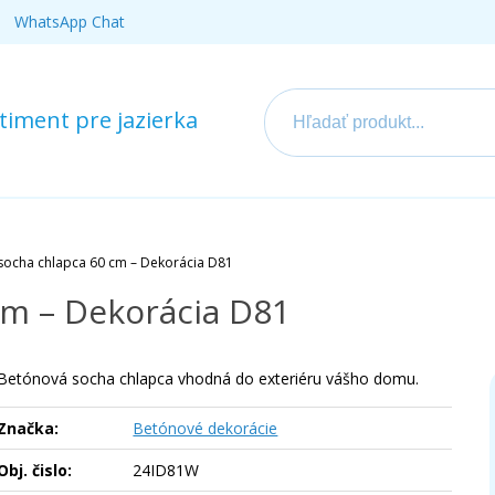
WhatsApp Chat
iment pre jazierka
socha chlapca 60 cm – Dekorácia D81
cm – Dekorácia D81
Betónová socha chlapca vhodná do exteriéru vášho domu.
Značka:
Betónové dekorácie
Obj. čislo:
24ID81W