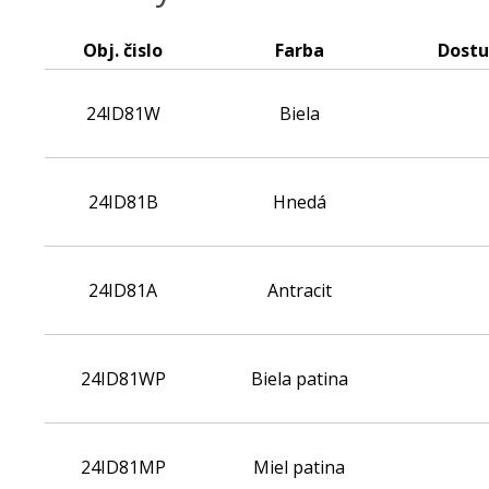
Obj. čislo
Farba
Dostu
24ID81W
Biela
.
24ID81B
Hnedá
.
24ID81A
Antracit
.
24ID81WP
Biela patina
.
24ID81MP
Miel patina
.