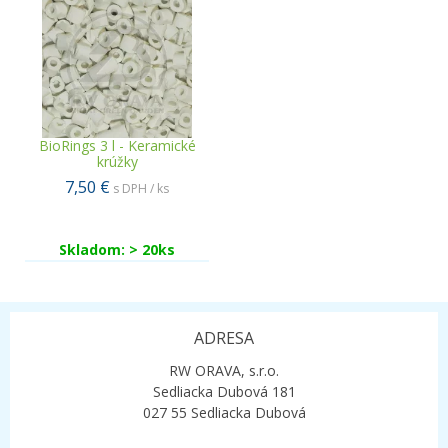
BioRings 3 l - Keramické
krúžky
7,50 €
s DPH / ks
Skladom: > 20ks
ADRESA
RW ORAVA, s.r.o.
Sedliacka Dubová 181
027 55 Sedliacka Dubová