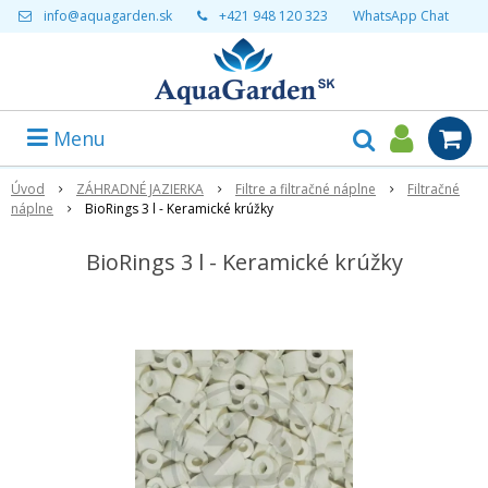
info@aquagarden.sk
+421 948 120 323
WhatsApp Chat
Menu
Úvod
ZÁHRADNÉ JAZIERKA
Filtre a filtračné náplne
Filtračné
náplne
BioRings 3 l - Keramické krúžky
BioRings 3 l - Keramické krúžky