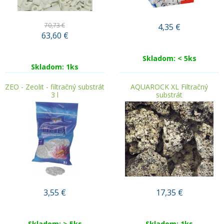
70,73 €
4,35
€
63,60
€
Skladom: < 5ks
Skladom: 1ks
ZEO - Zeolit - filtračný substrát
AQUAROCK XL Filtračný
3 l
substrát
3,55
€
17,35
€
Skladom: > 5ks
Skladom: 1ks