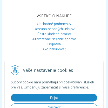
VŠETKO O NÁKUPE
Obchodné podmienky
Ochrana osobných údajov
Často kladené otázky
Alternatívne riešenie sporov
Doprava
Ako nakupovať
KONTAKT
Vaše nastavenie cookies
Mobil:
+421 948 120 323
E-mail:
info@aquagarden.sk
Chat:
WhatsApp
Súbory cookie nám pomáhajú pri poskytovaní služieb
Chat:
Viber
pre vás. Umožňujú zapamätať si vaše preferencie.
Prijať
Nastaviť