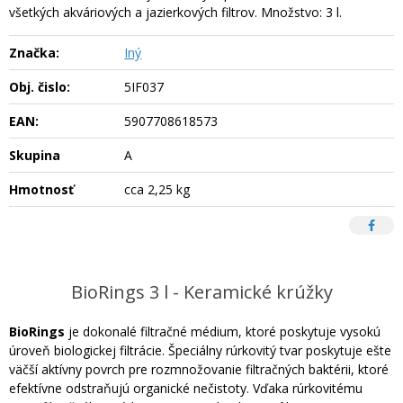
všetkých akváriových a jazierkových filtrov. Množstvo: 3 l.
Značka:
Iný
Obj. čislo:
5IF037
EAN:
5907708618573
Skupina
A
Hmotnosť
cca 2,25 kg
BioRings 3 l - Keramické krúžky
BioRings
je dokonalé filtračné médium, ktoré poskytuje vysokú
úroveň biologickej filtrácie. Špeciálny rúrkovitý tvar poskytuje ešte
väčší aktívny povrch pre rozmnožovanie filtračných baktérii, ktoré
efektívne odstraňujú organické nečistoty. Vďaka rúrkovitému