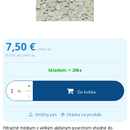
7,50
€
s DPH / ks
6,10 €
bez DPH / ks
Skladom: > 20ks
+
ks
Do košíka
-
Strážny pes
Otázka na produkt
Filtračné médium s veľkým aktívnym povrchom vhodné do