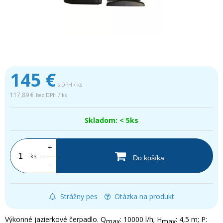
145
€
s DPH / ks
117,89 €
bez DPH / ks
Skladom: < 5ks
+
ks
Do košíka
-
Strážny pes
Otázka na produkt
Výkonné jazierkové čerpadlo. Q
: 10000 l/h; H
: 4,5 m; P:
max
max