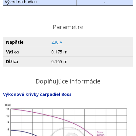
Vývod na hadicu
-
Parametre
Napätie
230 V
Výška
0,175 m
Dĺžka
0,165 m
Doplňujúce informácie
Výkonové krivky čarpadiel Boss