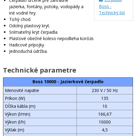
Čerpadlo určené pre záhradné
Boss -
jazierka, fontány, potoky, vodopády a
Technický list
iné vodné hry.
Tichý chod.
Odolný plastový kryt.
Snímateľný kryt čerpadla.
Plastové obežné koleso nepodlieha korózii.
Hadicové prípojky.
Jednoduchá údržba.
Technické parametre
Boss 10000 - Jazierkové čerpadlo
Menovité napätie
230 V / 50 Hz
Príkon (W)
135
Dĺžka kábla (m)
10
Výkon (l/min)
166,67
Výkon (l/h)
10000
Výtlak (m)
4,5