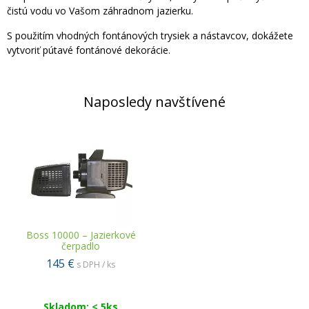
čistú vodu vo Vašom záhradnom jazierku.
S použitím vhodných fontánových trysiek a nástavcov, dokážete
vytvoriť pútavé fontánové dekorácie.
Naposledy navštívené
Boss 10000 – Jazierkové
čerpadlo
145 €
s DPH / ks
Skladom: < 5ks