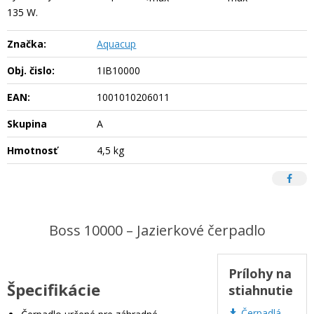
135 W.
Značka:
Aquacup
Obj. čislo:
1IB10000
EAN:
1001010206011
Skupina
A
Hmotnosť
4,5 kg
Boss 10000 – Jazierkové čerpadlo
Prílohy na
Špecifikácie
stiahnutie
Čerpadlá