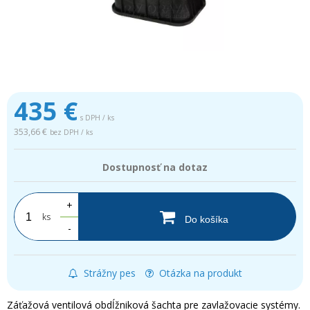
435
€
s DPH / ks
353,66 €
bez DPH / ks
Dostupnosť na dotaz
+
ks
Do košíka
-
Strážny pes
Otázka na produkt
Záťažová ventilová obdĺžniková šachta pre zavlažovacie systémy.