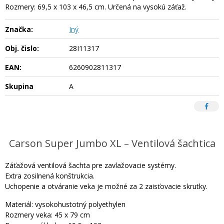
Rozmery: 69,5 x 103 x 46,5 cm. Určená na vysokú záťaž.
Značka:
Iný
Obj. čislo:
28I11317
EAN:
6260902811317
Skupina
A
Carson Super Jumbo XL – Ventilová šachtica
Záťažová ventilová šachta pre zavlažovacie systémy.
Extra zosilnená konštrukcia.
Uchopenie a otváranie veka je možné za 2 zaisťovacie skrutky.
Materiál: vysokohustotný polyethylen
Rozmery veka: 45 x 79 cm