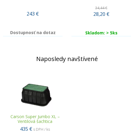
34,44 €
243
€
28,20
€
Dostupnosť na dotaz
Skladom: > 5ks
Naposledy navštívené
Carson Super Jumbo XL –
Ventilová šachtica
435 €
s DPH / ks