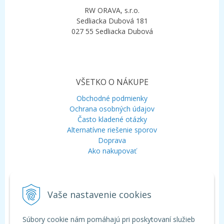
RW ORAVA, s.r.o.
Sedliacka Dubová 181
027 55 Sedliacka Dubová
VŠETKO O NÁKUPE
Obchodné podmienky
Ochrana osobných údajov
Často kladené otázky
Alternatívne riešenie sporov
Doprava
Ako nakupovať
KONTAKT
Vaše nastavenie cookies
Mobil:
+421 948 120 323
E-mail:
info@aquagarden.sk
Chat:
WhatsApp
Súbory cookie nám pomáhajú pri poskytovaní služieb