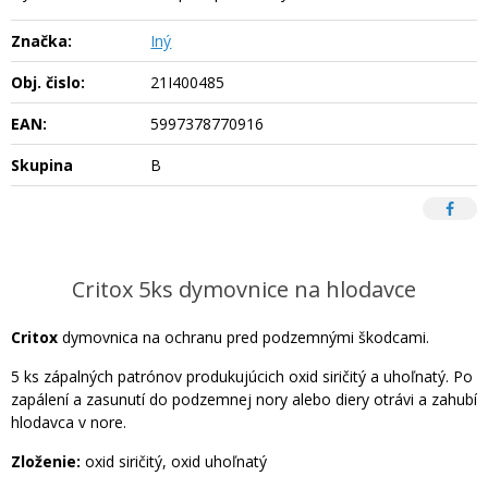
Značka:
Iný
Obj. čislo:
21I400485
EAN:
5997378770916
Skupina
B
Critox 5ks dymovnice na hlodavce
Critox
dymovnica na ochranu pred podzemnými škodcami.
5 ks zápalných patrónov produkujúcich oxid siričitý a uhoľnatý. Po
zapálení a zasunutí do podzemnej nory alebo diery otrávi a zahubí
hlodavca v nore.
Zloženie:
oxid siričitý, oxid uhoľnatý