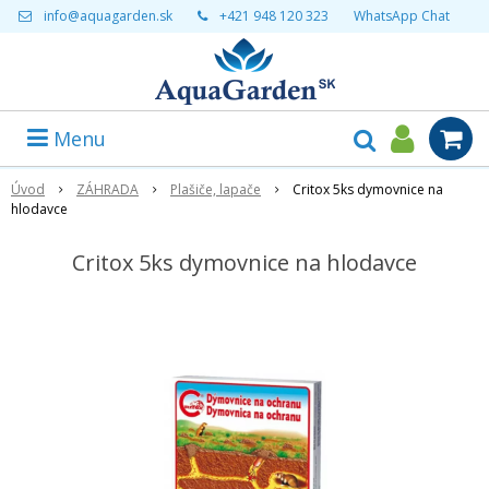
info@aquagarden.sk
+421 948 120 323
WhatsApp Chat
Menu
Úvod
ZÁHRADA
Plašiče, lapače
Critox 5ks dymovnice na
hlodavce
Critox 5ks dymovnice na hlodavce