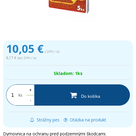
10,05
€
s DPH / ks
8,17 €
bez DPH / ks
Skladom: 1ks
+
ks
Do košíka
-
Strážny pes
Otázka na produkt
Dymovnica na ochranu pred podzemnými škodcami.