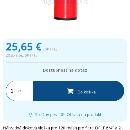
25,65
€
s DPH / ks
20,85 €
bez DPH / ks
Dostupnosť na dotaz
+
ks
Do košíka
-
Strážny pes
Otázka na produkt
Náhradná disková vložka pre 120 mesh pre filtre DFLF 6/4“ a 2“.