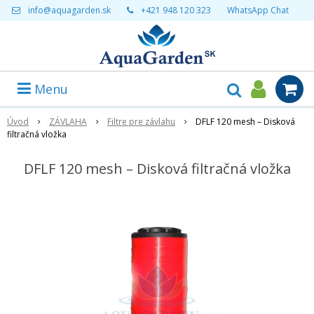
info@aquagarden.sk
+421 948 120 323
WhatsApp Chat
Menu
Úvod
ZÁVLAHA
Filtre pre závlahu
DFLF 120 mesh – Disková
filtračná vložka
DFLF 120 mesh – Disková filtračná vložka