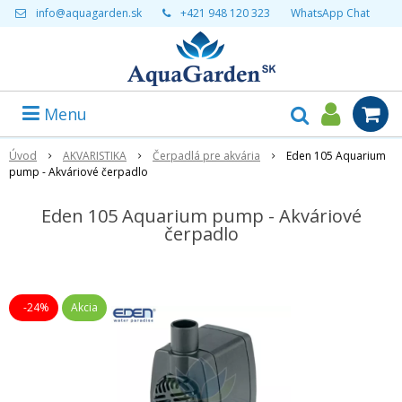
info@aquagarden.sk
+421 948 120 323
WhatsApp Chat
Menu
Úvod
AKVARISTIKA
Čerpadlá pre akvária
Eden 105 Aquarium
pump - Akváriové čerpadlo
Eden 105 Aquarium pump - Akváriové
čerpadlo
-24%
Akcia