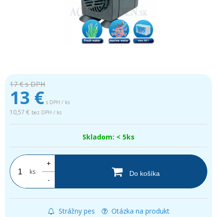
17 €
s DPH
13
€
s DPH / ks
10,57 €
bez DPH / ks
Skladom: < 5ks
+
ks
Do košíka
-
Strážny pes
Otázka na produkt