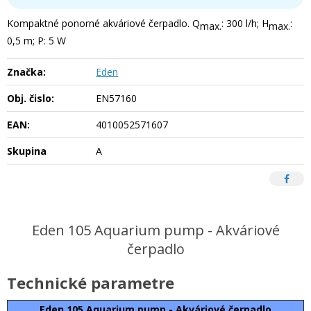
Kompaktné ponorné akváriové čerpadlo. Q
: 300 l/h; H
:
max.
max.
0,5 m; P: 5 W
Značka:
Eden
Obj. čislo:
EN57160
EAN:
4010052571607
Skupina
A
Eden 105 Aquarium pump - Akváriové
čerpadlo
Technické parametre
Eden 105 Aquarium pump - Akváriové čerpadlo