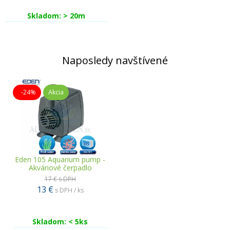
Skladom: > 20m
Naposledy navštívené
-24%
Akcia
Eden 105 Aquarium pump -
Akváriové čerpadlo
17 €
s DPH
13 €
s DPH / ks
Skladom: < 5ks