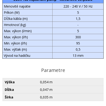
Menovité napätie
220 - 240 V / 50 Hz
Príkon (W)
5
Dĺžka kábla (m)
1,5
Hmotnosť (kg)
-
Max. výkon (l/min)
5
Max. výkon (l/h)
300
Min. výkon (l/h)
95
Max. výtlak (m)
0,5
Vývod na hadičku
13 mm
Parametre
Výška
0,054 m
Dĺžka
0,047 m
Šírka
0,035 m