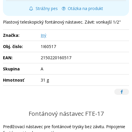
Strážny pes
Otázka na produkt
Plastový teleskopický fontánový nástavec. Závit: vonkajší 1/2"
Značka:
Iný
Obj. čislo:
1I60517
EAN:
2150220160517
Skupina
A
Hmotnosť
31 g
Fontánový nástavec FTE-17
Predlžovací nástavec pre fontánové trysky bez závitu. Pripojenie