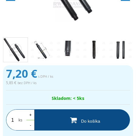
7,20
€
s DPH / ks
5,85 €
bez DPH / ks
Skladom: < 5ks
+
ks
Do košíka
-