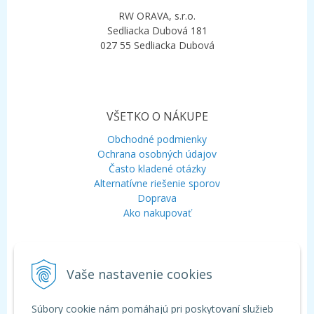
RW ORAVA, s.r.o.
Sedliacka Dubová 181
027 55 Sedliacka Dubová
VŠETKO O NÁKUPE
Obchodné podmienky
Ochrana osobných údajov
Často kladené otázky
Alternatívne riešenie sporov
Doprava
Ako nakupovať
KONTAKT
Vaše nastavenie cookies
Mobil:
+421 948 120 323
E-mail:
info@aquagarden.sk
Chat:
WhatsApp
Súbory cookie nám pomáhajú pri poskytovaní služieb