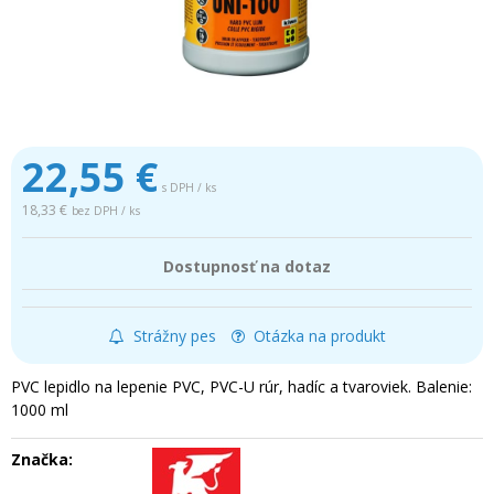
22,55
€
s DPH / ks
18,33 €
bez DPH / ks
Dostupnosť na dotaz
Strážny pes
Otázka na produkt
PVC lepidlo na lepenie PVC, PVC-U rúr, hadíc a tvaroviek. Balenie:
1000 ml
Značka: