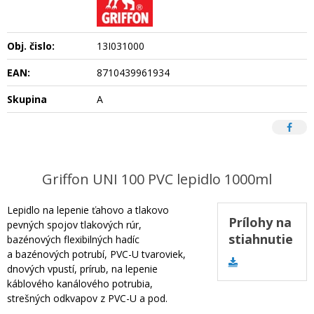
Obj. čislo:
13I031000
EAN:
8710439961934
Skupina
A
Griffon UNI 100 PVC lepidlo 1000ml
Lepidlo na lepenie ťahovo a tlakovo
Prílohy na
pevných spojov tlakových rúr,
stiahnutie
bazénových flexibilných hadíc
a bazénových potrubí, PVC-U tvaroviek,
dnových vpustí, prírub, na lepenie
káblového kanálového potrubia,
strešných odkvapov z PVC-U a pod.