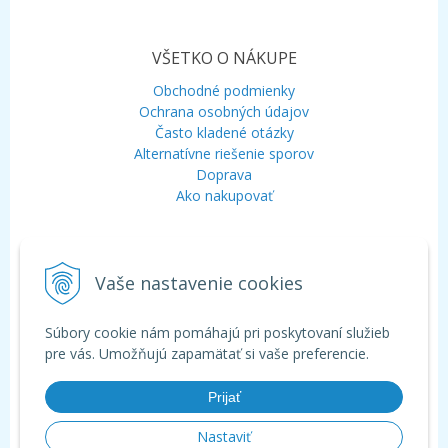
VŠETKO O NÁKUPE
Obchodné podmienky
Ochrana osobných údajov
Často kladené otázky
Alternatívne riešenie sporov
Doprava
Ako nakupovať
KONTAKT
Vaše nastavenie cookies
Mobil:
+421 948 120 323
E-mail:
info@aquagarden.sk
Chat:
WhatsApp
Súbory cookie nám pomáhajú pri poskytovaní služieb
Chat:
Viber
pre vás. Umožňujú zapamätať si vaše preferencie.
Prijať
Nastaviť