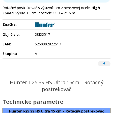
Rotačný postrekovač s výsuvníkom z nerezovej ocele.
High
Speed
. Výsuv: 15 cm, dostrek: 11,9 – 21,6 m
Značka:
Obj. čislo:
28I22517
EAN:
6260902822517
Skupina
A
Hunter I-25 SS HS Ultra 15cm – Rotačný
postrekovač
Technické parametre
Hunter I-25 SS HS Ultra 15 cm – Rotačný postrekovač