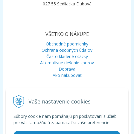
027 55 Sedliacka Dubová
VŠETKO O NÁKUPE
Obchodné podmienky
Ochrana osobných údajov
Často kladené otázky
Alternatívne riešenie sporov
Doprava
Ako nakupovať
KONTAKT
Vaše nastavenie cookies
Mobil:
+421 948 120 323
E-mail:
info@aquagarden.sk
Chat:
WhatsApp
Súbory cookie nám pomáhajú pri poskytovaní služieb
Chat:
Viber
pre vás. Umožňujú zapamätať si vaše preferencie.