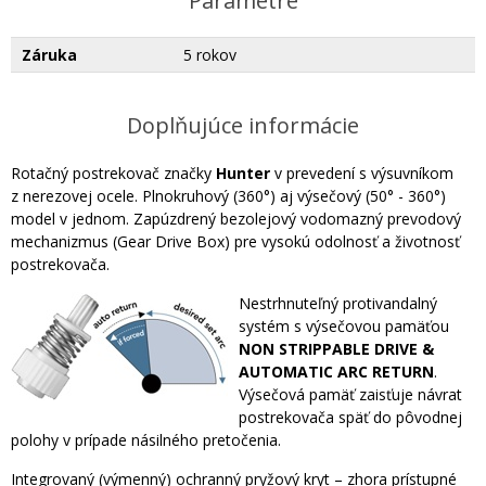
Parametre
Záruka
5 rokov
Doplňujúce informácie
Rotačný postrekovač značky
Hunter
v prevedení s výsuvníkom
z nerezovej ocele. Plnokruhový (360°) aj výsečový (50° - 360°)
model v jednom. Zapúzdrený bezolejový vodomazný prevodový
mechanizmus (Gear Drive Box) pre vysokú odolnosť a životnosť
postrekovača.
Nestrhnuteľný protivandalný
systém s výsečovou pamäťou
NON STRIPPABLE DRIVE &
AUTOMATIC ARC RETURN
.
Výsečová pamäť zaisťuje návrat
postrekovača späť do pôvodnej
polohy v prípade násilného pretočenia.
Integrovaný (výmenný) ochranný pryžový kryt – zhora prístupné