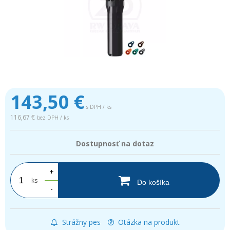
143,50
€
s DPH / ks
116,67 €
bez DPH / ks
Dostupnosť na dotaz
+
ks
Do košíka
-
Strážny pes
Otázka na produkt