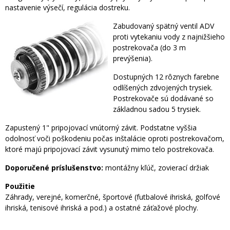
nastavenie výsečí, regulácia dostreku.
Zabudovaný spätný ventil ADV
proti vytekaniu vody z najnižšieho
postrekovača (do 3 m
prevýšenia).
Dostupných 12 rôznych farebne
odlíšených zdvojených trysiek.
Postrekovače sú dodávané so
základnou sadou 5 trysiek.
Zapustený 1" pripojovací vnútorný závit. Podstatne vyššia
odolnosť voči poškodeniu počas inštalácie oproti postrekovačom,
ktoré majú pripojovací závit vysunutý mimo telo postrekovača.
Doporučené príslušenstvo:
montážny kľúč, zovierací držiak
Použitie
Záhrady, verejné, komerčné, športové (futbalové ihriská, golfové
ihriská, tenisové ihriská a pod.) a ostatné záťažové plochy.