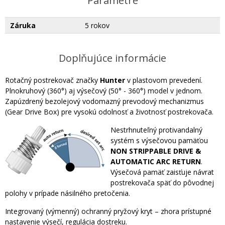
Parametre
Záruka
5 rokov
Doplňujúce informácie
Rotačný postrekovač značky
Hunter
v plastovom prevedení.
Plnokruhový (360°) aj výsečový (50° - 360°) model v jednom.
Zapúzdrený bezolejový vodomazný prevodový mechanizmus
(Gear Drive Box) pre vysokú odolnosť a životnosť postrekovača.
Nestrhnuteľný protivandalný
systém s výsečovou pamäťou
NON STRIPPABLE DRIVE &
AUTOMATIC ARC RETURN
.
Výsečová pamäť zaisťuje návrat
postrekovača späť do pôvodnej
polohy v prípade násilného pretočenia.
Integrovaný (výmenný) ochranný pryžový kryt – zhora prístupné
nastavenie výsečí, regulácia dostreku.