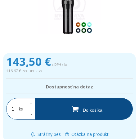
143,50
€
s DPH / ks
116,67 €
bez DPH / ks
Dostupnosť na dotaz
+
ks
Do košíka
-
Strážny pes
Otázka na produkt