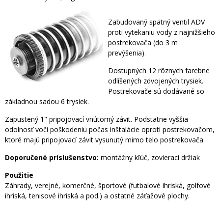
Zabudovaný spätný ventil ADV
proti vytekaniu vody z najnižšieho
postrekovača (do 3 m
prevýšenia).
Dostupných 12 rôznych farebne
odlíšených zdvojených trysiek.
Postrekovače sú dodávané so
základnou sadou 6 trysiek.
Zapustený 1" pripojovací vnútorný závit. Podstatne vyššia
odolnosť voči poškodeniu počas inštalácie oproti postrekovačom,
ktoré majú pripojovací závit vysunutý mimo telo postrekovača.
Doporučené príslušenstvo:
montážny kľúč, zovierací držiak
Použitie
Záhrady, verejné, komerčné, športové (futbalové ihriská, golfové
ihriská, tenisové ihriská a pod.) a ostatné záťažové plochy.