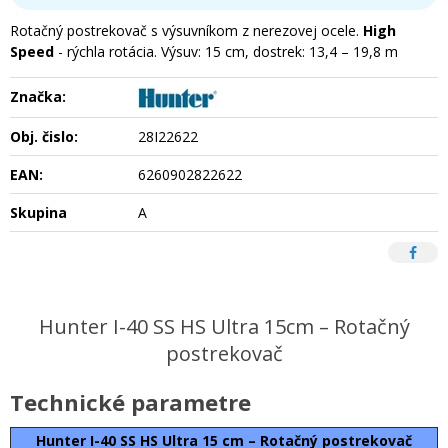
Rotačný postrekovač s výsuvníkom z nerezovej ocele.
High
Speed
- rýchla rotácia. Výsuv: 15 cm, dostrek: 13,4 – 19,8 m
Značka:
Obj. čislo:
28I22622
EAN:
6260902822622
Skupina
A
Hunter I-40 SS HS Ultra 15cm – Rotačný
postrekovač
Technické parametre
Hunter I-40 SS HS Ultra 15 cm – Rotačný postrekovač