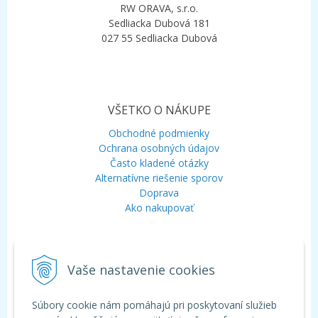
RW ORAVA, s.r.o.
Sedliacka Dubová 181
027 55 Sedliacka Dubová
VŠETKO O NÁKUPE
Obchodné podmienky
Ochrana osobných údajov
Často kladené otázky
Alternatívne riešenie sporov
Doprava
Ako nakupovať
KONTAKT
Vaše nastavenie cookies
Mobil:
+421 948 120 323
E-mail:
info@aquagarden.sk
Chat:
WhatsApp
Súbory cookie nám pomáhajú pri poskytovaní služieb
Chat:
Viber