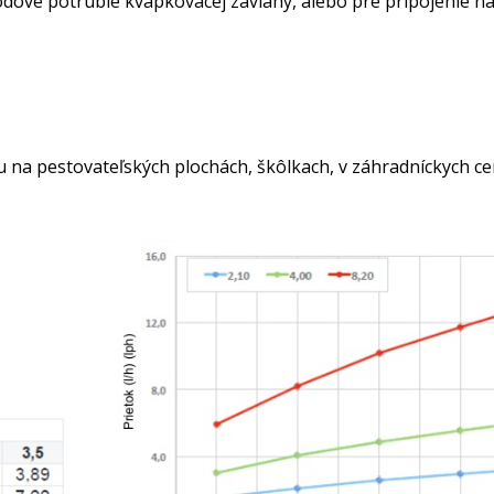
dové potrubie kvapkovacej závlahy, alebo pre pripojenie na
na pestovateľských plochách, škôlkach, v záhradníckych cen