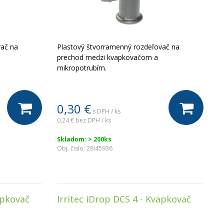
vač na
Plastový štvorramenný rozdeľovač na
prechod medzi kvapkovačom a
mikropotrubím.
0,30
€
s DPH / ks
0,24 €
bez DPH / ks
Skladom: > 200ks
Obj. čislo:
28I45936
apkovač
Irritec iDrop DCS 4 - Kvapkovač