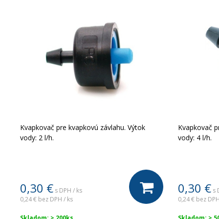
Kvapkovač pre kvapkovú závlahu. Výtok
Kvapkovač pr
vody: 2 l/h.
vody: 4 l/h.
0,30
€
0,30
€
s DPH / ks
s 
0,24 €
bez DPH / ks
0,24 €
bez DPH
Skladom: > 200ks
Skladom: > 5