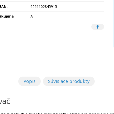
EAN:
6261102845915
Skupina
A
Popis
Súvisiace produkty
vač