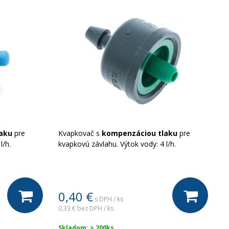
aku
pre
Kvapkovač s
kompenzáciou tlaku
pre
l/h.
kvapkovú závlahu. Výtok vody: 4 l/h.
0,40
€
s DPH / ks
0,33 €
bez DPH / ks
Skladom: > 200ks