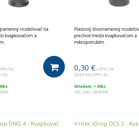
ojramenný rozdeľovač na
Plastový štvorramenný rozdeľo
zi kvapkovačom a
prechod medzi kvapkovačom a
ím.
mikropotrubím.
0,30
€
DPH / ks
s DPH / ks
 / ks
0,24 €
bez DPH / ks
00ks
Skladom: > 50ks
45941
Obj. čislo:
28I45942
Drop DNG 4 - Kvapkovač
Irritec iDrop DCS 2 - Kv