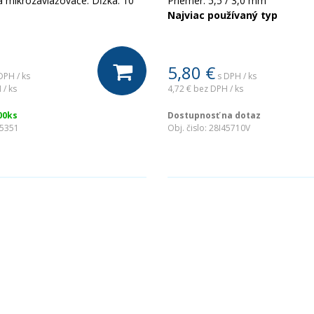
 mikrozavlažovače. Dĺžka: 10
Priemer: 5,5 / 3,0 mm
Najviac používaný typ
5,80
€
DPH / ks
s DPH / ks
 / ks
4,72 €
bez DPH / ks
00ks
Dostupnosť na dotaz
45351
Obj. čislo:
28I45710V