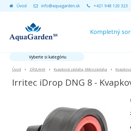
Úvod
info@aquagarden.sk
+421 948 120 323
Kompletný sort
Vyberte si kategóriu
Úvod
ZÁVLAHA
Kvapková závlaha, Mikrozávlaha
Kvapkova
Irritec iDrop DNG 8 - Kvapko