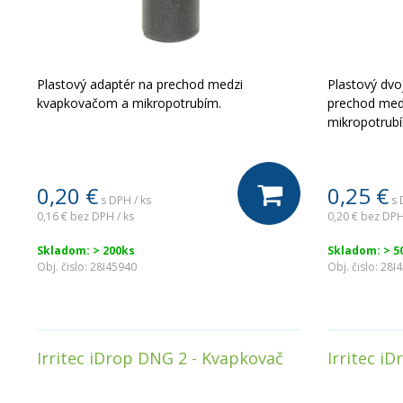
Plastový adaptér na prechod medzi
Plastový dv
kvapkovačom a mikropotrubím.
prechod med
mikropotrub
0,20
€
0,25
€
s DPH / ks
s 
0,16 €
bez DPH / ks
0,20 €
bez DPH
Skladom: > 200ks
Skladom: > 5
Obj. čislo:
28I45940
Obj. čislo:
28I
Irritec iDrop DNG 2 - Kvapkovač
Irritec i