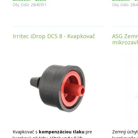
Obj. čislo:
28I45911
Obj. čislo:
28I
Irritec iDrop DCS 8 - Kvapkovač
ASG Zemn
mikrozav
Kvapkovač s
kompenzáciou tlaku
pre
Zemný úchyt 