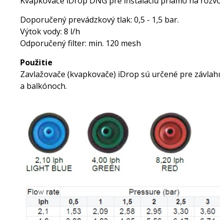
Kvapkovače iDrop DNG pre inštaláciu priamo na rozvo
Doporučený prevádzkový tlak: 0,5 - 1,5 bar.
Výtok vody: 8 l/h
Odporučený filter: min. 120 mesh
Použitie
Zavlažovače (kvapkovače) iDrop sú určené pre závlahu 
a balkónoch.