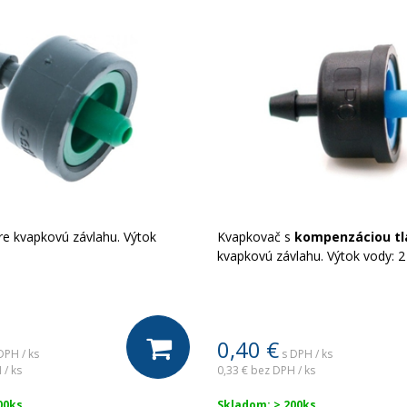
e kvapkovú závlahu. Výtok
Kvapkovač s
kompenzáciou tl
kvapkovú závlahu. Výtok vody: 2 
0,40
€
DPH / ks
s DPH / ks
 / ks
0,33 €
bez DPH / ks
00ks
Skladom: > 200ks