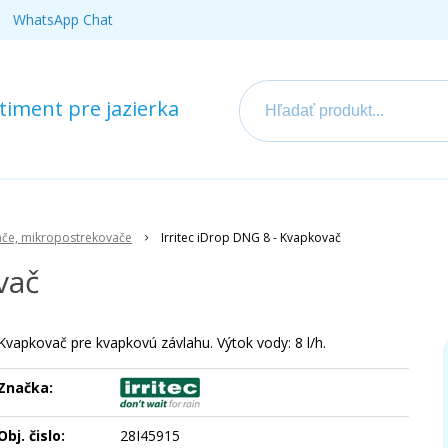
WhatsApp Chat
iment pre jazierka
če, mikropostrekovače
Irritec iDrop DNG 8 - Kvapkovač
vač
Kvapkovač pre kvapkovú závlahu. Výtok vody: 8 l/h.
Značka:
Obj. čislo:
28I45915