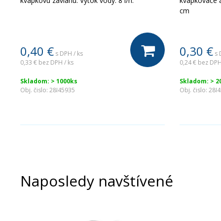
kvapkovú závlahu. Výtok vody: 8 l/h.
kvapkovače a
cm
0,40
€
0,30
€
s DPH / ks
s 
0,33 €
bez DPH / ks
0,24 €
bez DPH
Skladom: > 1000ks
Skladom: > 2
Obj. čislo:
28I45935
Obj. čislo:
28I
Naposledy navštívené