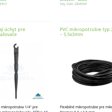
45913
Obj. čislo:
28I45931
ý úchyt pre
PVC mikropotrubie typ 2
lažovače
– 5,5x3mm
mikropotrubia 1/4" pre
Flexibilné mikropotrubie pre mik