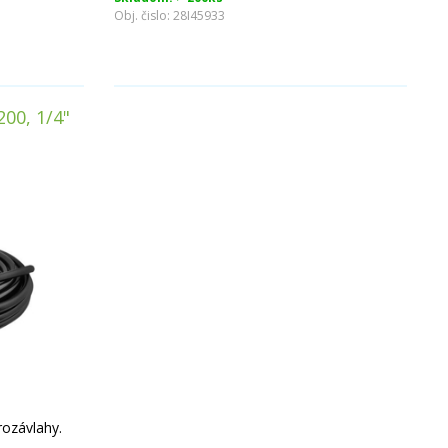
Obj. čislo:
28I45933
00, 1/4"
rozávlahy.