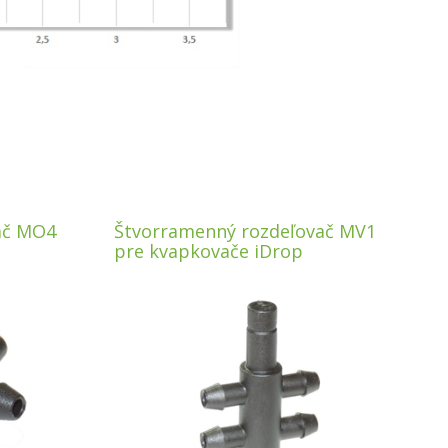
ač MO4
Štvorramenný rozdeľovač MV1
pre kvapkovače iDrop