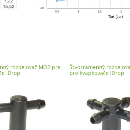
nný rozdeľovač MO2 pre
Štvorramenný rozdeľov
če iDrop
pre kvapkovače iDrop