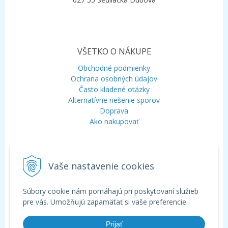
VŠETKO O NÁKUPE
Obchodné podmienky
Ochrana osobných údajov
Často kladené otázky
Alternatívne riešenie sporov
Doprava
Ako nakupovať
KONTAKT
Vaše nastavenie cookies
Mobil:
+421 948 120 323
E-mail:
info@aquagarden.sk
Chat:
WhatsApp
Súbory cookie nám pomáhajú pri poskytovaní služieb
Chat:
Viber
pre vás. Umožňujú zapamätať si vaše preferencie.
Prijať