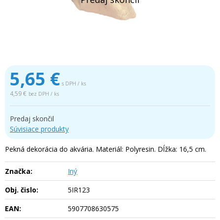
5,65
€
s DPH / ks
4,59 €
bez DPH / ks
Predaj skončil
Súvisiace produkty
Pekná dekorácia do akvária. Materiál: Polyresin. Dĺžka: 16,5 cm.
Značka:
Iný
Obj. čislo:
5IR123
EAN:
5907708630575