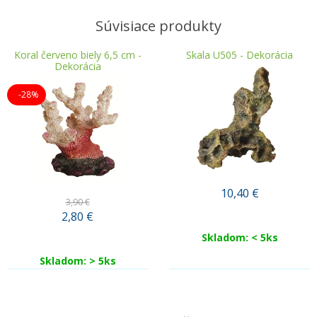
Súvisiace produkty
Koral červeno biely 6,5 cm -
Skala U505 - Dekorácia
Dekorácia
-28%
10,40
€
3,90 €
2,80
€
Skladom: < 5ks
Skladom: > 5ks