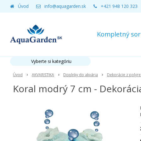
Úvod
info@aquagarden.sk
+421 948 120 323
Kompletný sort
Vyberte si kategóriu
Úvod
AKVARISTIKA
Doplnky do akvária
Dekorácie z polyre
Koral modrý 7 cm - Dekorácia