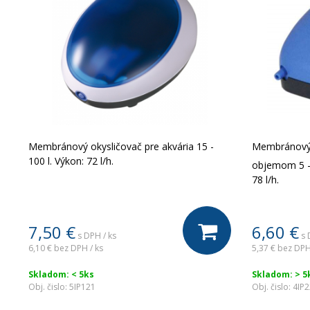
Membránový okysličovač pre akvária 15 -
Membránový o
100 l. Výkon: 72 l/h.
objemom 5 - 
78 l/h.
7,50
€
6,60
€
s DPH / ks
s 
6,10 €
bez DPH / ks
5,37 €
bez DPH
Skladom: < 5ks
Skladom: > 5
Obj. čislo:
5IP121
Obj. čislo:
4IP