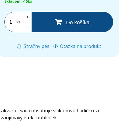
Skladom: < 5ks
+
ks
Do košíka
-
Strážny pes
Otázka na produkt
 akváriu. Sada obsahuje silikónovú hadičku a
 zaujímavý efekt bubliniek.