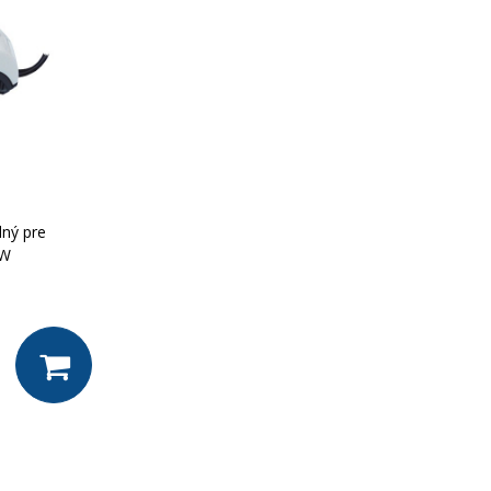
ný pre
 W