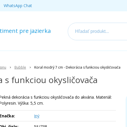
WhatsApp Chat
iment pre jazierka
sinu
Bubble
Koral modrý 7 cm - Dekorácia s funkciou okysličovača
 s funkciou okysličovača
Pekná dekorácia s funkciou okysličovača do akvária. Materiál:
Polyresin. Výška: 5,5 cm.
Značka:
Iný
Obj. čislo:
5IU738