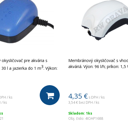
kysličovač pre akvária s
Membránový okysličovač s vhod
3
akváriá. Výon: 96 l/h; príkon: 1,5
30 l a jazierka do 1 m
. Výkon:
4,35
€
DPH / ks
s DPH / ks
 / ks
3,54 €
bez DPH / ks
ks
Skladom: 1ks
221
Obj. čislo:
4IOAP1688