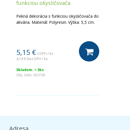
funkciou okysličovača
Pekná dekorácia s funkciou okysličovača do
akvária. Materiál: Polyresin. Výška: 5,5 cm.
5,15 €
s DPH / ks
4,19 €
bez DPH / ks
Skladom: < 5ks
Obj. čislo:
5IU738
Adresa