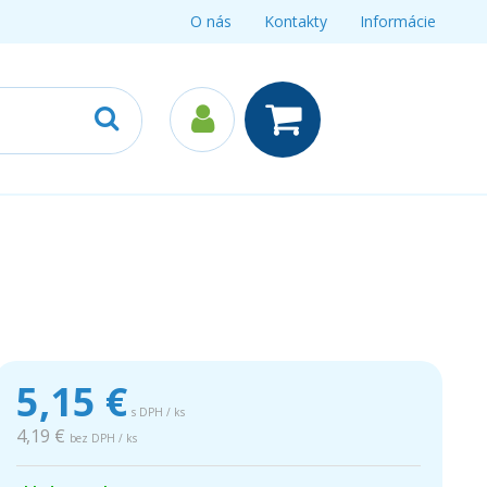
O nás
Kontakty
Informácie
5,15
€
s DPH / ks
4,19 €
bez DPH / ks