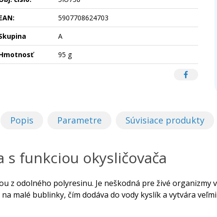
EAN:
5907708624703
Skupina
A
Hmotnosť
95 g
Popis
Parametre
Súvisiace produkty
 s funkciou okysličovača
u z odolného polyresinu. Je neškodná pre živé organizmy v
na malé bublinky, čím dodáva do vody kyslík a vytvára veľmi