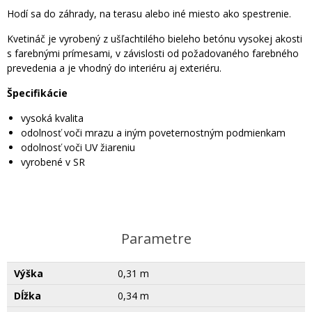
Hodí sa do záhrady, na terasu alebo iné miesto ako spestrenie.
Kvetináč je vyrobený z ušľachtilého bieleho betónu vysokej akosti
s farebnými prímesami, v závislosti od požadovaného farebného
prevedenia a je vhodný do interiéru aj exteriéru.
Špecifikácie
vysoká kvalita
odolnosť voči mrazu a iným poveternostným podmienkam
odolnosť voči UV žiareniu
vyrobené v SR
Parametre
Výška
0,31 m
Dĺžka
0,34 m