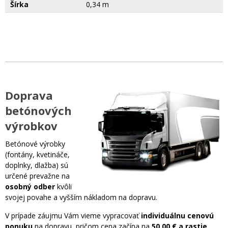
Šírka
0,34 m
Doprava
betónových
výrobkov
Betónové výrobky
(fontány, kvetináče,
doplnky, dlažba) sú
určené prevažne na
osobný odber
kvôli
svojej povahe a vyšším nákladom na dopravu.
V prípade záujmu Vám vieme vypracovať
individuálnu cenovú
ponuku
na dopravu, pričom cena začína na
50,00 € a rastie