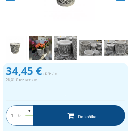
34,45
€
s DPH / ks
28,01 €
bez DPH / ks
.
+
ks
Do košíka
-