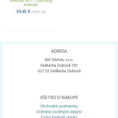
Kvetináč K67 – Záhradný
kvetináč
34,45 €
s DPH / ks
.
ADRESA
RW ORAVA, s.r.o.
Sedliacka Dubová 181
027 55 Sedliacka Dubová
VŠETKO O NÁKUPE
Obchodné podmienky
Ochrana osobných údajov
Často kladené otázky