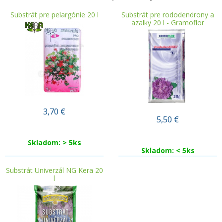
Substrát pre pelargónie 20 l
Substrát pre rododendrony a
azalky 20 l - Gramoflor
3,70
€
5,50
€
Skladom: > 5ks
Skladom: < 5ks
Substrát Univerzál NG Kera 20
l