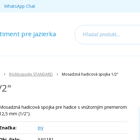
WhatsApp Chat
iment pre jazierka
Rýchlospojky STANDARD
Mosadzná hadicová spojka 1/2"
/2"
Mosadzná hadicová spojka pre hadice s vnútorným priemerom
12,5 mm (1/2").
Značka:
Iný
Obj. čislo:
34I1181