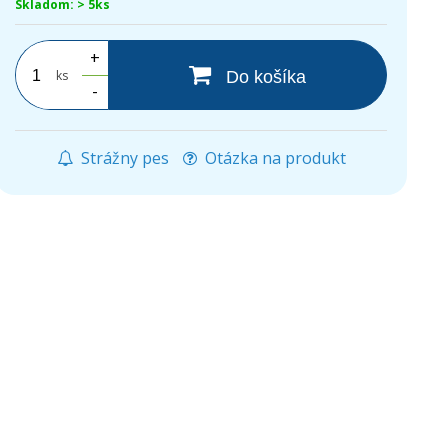
Skladom: > 5ks
+
ks
Do košíka
-
Strážny pes
Otázka na produkt