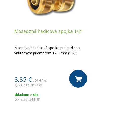
Mosadzná hadicová spojka 1/2"
Mosadzná hadicová spojka pre hadice s
vnútorným priemerom 12,5 mm (1/2").
3,35 €
s DPH / ks
2,72 €
bez DPH / ks
Skladom: > 5ks
Obj. čislo:
34I1181