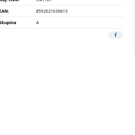
EAN:
8592021030613
Skupina
A