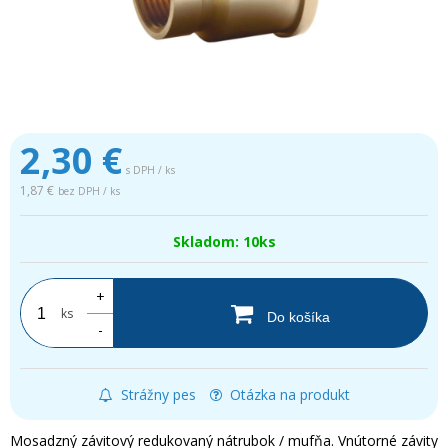
2,30
€
s DPH / ks
1,87 €
bez DPH / ks
Skladom: 10ks
+
ks
Do košíka
-
Strážny pes
Otázka na produkt
Mosadzný závitový redukovaný nátrubok / mufňa. Vnútorné závity