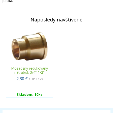
páska.
Naposledy navštívené
Mosadzný redukovaný
nátrubok 3/4“-1/2"
2,30 €
s DPH / ks
Skladom: 10ks