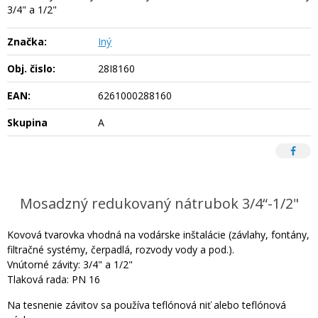
3/4" a 1/2"
Značka:
Iný
Obj. čislo:
28I8160
EAN:
6261000288160
Skupina
A
Mosadzný redukovaný nátrubok 3/4“-1/2"
Kovová tvarovka vhodná na vodárske inštalácie (závlahy, fontány,
filtračné systémy, čerpadlá, rozvody vody a pod.).
Vnútorné závity: 3/4" a 1/2"
Tlaková rada: PN 16
Na tesnenie závitov sa používa teflónová niť alebo teflónová