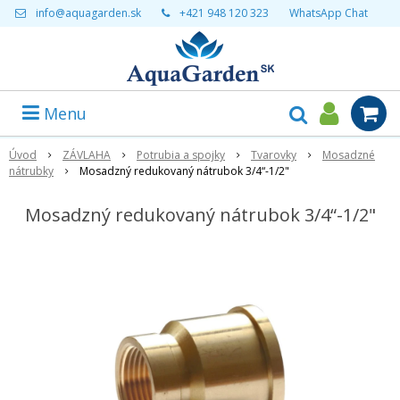
info@aquagarden.sk
+421 948 120 323
WhatsApp Chat
Menu
Úvod
ZÁVLAHA
Potrubia a spojky
Tvarovky
Mosadzné
nátrubky
Mosadzný redukovaný nátrubok 3/4“-1/2"
Mosadzný redukovaný nátrubok 3/4“-1/2"