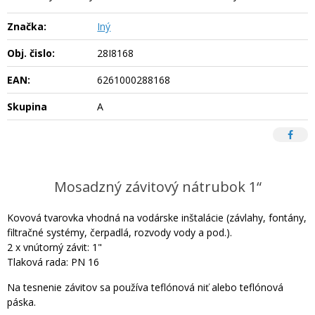
Značka:
Iný
Obj. čislo:
28I8168
EAN:
6261000288168
Skupina
A
Mosadzný závitový nátrubok 1“
Kovová tvarovka vhodná na vodárske inštalácie (závlahy, fontány,
filtračné systémy, čerpadlá, rozvody vody a pod.).
2 x vnútorný závit: 1"
Tlaková rada: PN 16
Na tesnenie závitov sa používa teflónová niť alebo teflónová
páska.