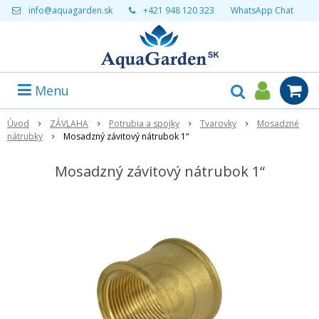
info@aquagarden.sk
+421 948 120 323
WhatsApp Chat
Menu
Úvod
ZÁVLAHA
Potrubia a spojky
Tvarovky
Mosadzné
nátrubky
Mosadzný závitový nátrubok 1“
Mosadzný závitový nátrubok 1“