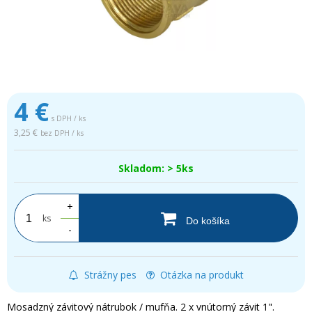
4
€
s DPH / ks
3,25 €
bez DPH / ks
Skladom: > 5ks
+
ks
Do košíka
-
Strážny pes
Otázka na produkt
Mosadzný závitový nátrubok / mufňa. 2 x vnútorný závit 1".