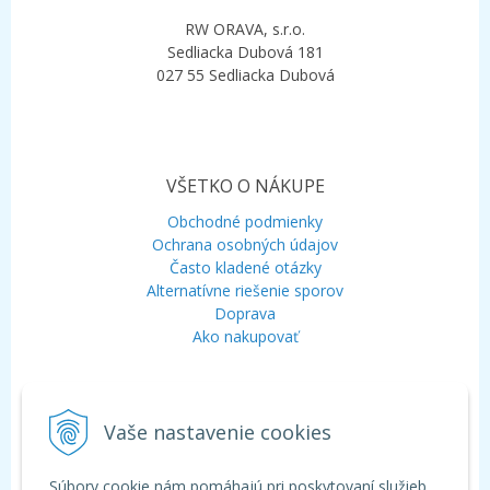
RW ORAVA, s.r.o.
Sedliacka Dubová 181
027 55 Sedliacka Dubová
VŠETKO O NÁKUPE
Obchodné podmienky
Ochrana osobných údajov
Často kladené otázky
Alternatívne riešenie sporov
Doprava
Ako nakupovať
KONTAKT
Vaše nastavenie cookies
Mobil:
+421 948 120 323
E-mail:
info@aquagarden.sk
Chat:
WhatsApp
Súbory cookie nám pomáhajú pri poskytovaní služieb