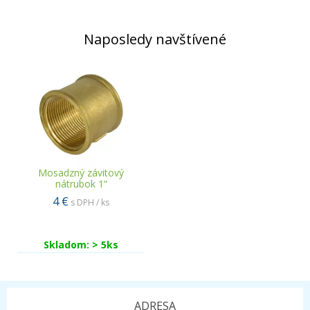
Naposledy navštívené
Mosadzný závitový
nátrubok 1“
4 €
s DPH / ks
Skladom: > 5ks
ADRESA