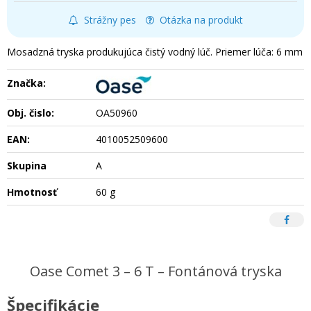
Strážny pes
Otázka na produkt
Mosadzná tryska produkujúca čistý vodný lúč. Priemer lúča: 6 mm
Značka:
Obj. čislo:
OA50960
EAN:
4010052509600
Skupina
A
Hmotnosť
60 g
Oase Comet 3 – 6 T – Fontánová tryska
Špecifikácie