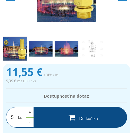
11,55
€
s DPH / ks
9,39 €
bez DPH / ks
Dostupnosť na dotaz
+
ks
Do košíka
-