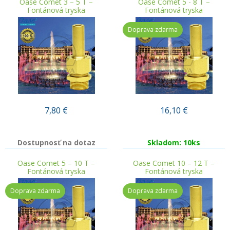
Oase Comet 3 – 5 T –
Oase Comet 5 - 8 T –
Fontánová tryska
Fontánová tryska
Doprava zdarma
7,80
€
16,10
€
Dostupnosť na dotaz
Skladom: 10ks
Oase Comet 5 – 10 T –
Oase Comet 10 – 12 T –
Fontánová tryska
Fontánová tryska
Doprava zdarma
Doprava zdarma