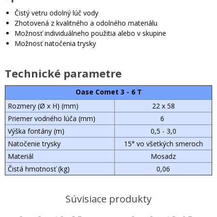
Čistý vetru odolný lúč vody
Zhotovená z kvalitného a odolného materiálu
Možnosť individuálneho použitia alebo v skupine
Možnosť natočenia trysky
Technické parametre
Oase Comet 3 - 6 T
Rozmery (Ø x H) (mm)
22 x 58
Priemer vodného lúča (mm)
6
Výška fontány (m)
0,5 - 3,0
Natočenie trysky
15° vo všetkých smeroch
Materiál
Mosadz
Čistá hmotnosť (kg)
0,06
Súvisiace produkty