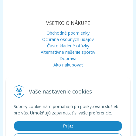
VŠETKO O NÁKUPE
Obchodné podmienky
Ochrana osobných údajov
Často kladené otázky
Alternatívne riešenie sporov
Doprava
Ako nakupovať
KONTAKT
Vaše nastavenie cookies
Mobil:
+421 948 120 323
E-mail:
info@aquagarden.sk
Chat:
WhatsApp
Súbory cookie nám pomáhajú pri poskytovaní služieb
Chat:
Viber
pre vás. Umožňujú zapamätať si vaše preferencie.
Prijať