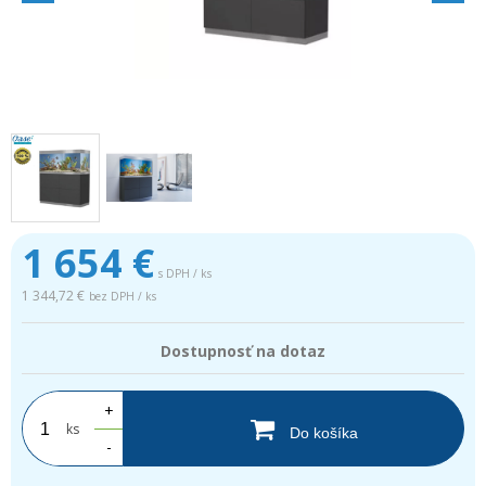
1 654
€
s DPH / ks
1 344,72 €
bez DPH / ks
Dostupnosť na dotaz
+
ks
Do košíka
-