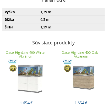
Výška
1,39 m
Dĺžka
0,5 m
Šírka
1,39 m
Súvisiace produkty
Oase HighLine 400 White -
Oase HighLine 400 Oak -
Akvárium
Akvárium
1 654
€
1 654
€