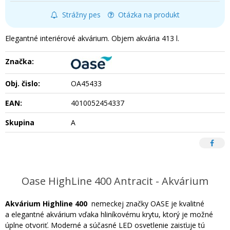
Strážny pes
Otázka na produkt
Elegantné interiérové akvárium. Objem akvária 413 l.
Značka:
Obj. čislo:
OA45433
EAN:
4010052454337
Skupina
A
Oase HighLine 400 Antracit - Akvárium
Akvárium Highline 400
nemeckej značky OASE je kvalitné
a elegantné akvárium vďaka hliníkovému krytu, ktorý je možné
úplne otvoriť. Moderné a súčasné LED osvetlenie zaisťuje tú