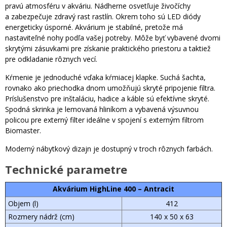
pravú atmosféru v akváriu. Nádherne osvetľuje živočíchy
a zabezpečuje zdravý rast rastlín. Okrem toho sú LED diódy
energeticky úsporné. Akvárium je stabilné, pretože má
nastaviteľné nohy podľa vašej potreby. Môže byť vybavené dvomi
skrytými zásuvkami pre získanie praktického priestoru a taktiež
pre odkladanie rôznych vecí.
Kŕmenie je jednoduché vďaka kŕmiacej klapke. Suchá šachta,
rovnako ako priechodka dnom umožňujú skryté pripojenie filtra.
Príslušenstvo pre inštaláciu, hadice a káble sú efektívne skryté.
Spodná skrinka je lemovaná hliníkom a vybavená výsuvnou
policou pre externý filter ideálne v spojení s externým filtrom
Biomaster.
Moderný nábytkový dizajn je dostupný v troch rôznych farbách.
Technické parametre
Akvárium HighLine 400 – Antracit
Objem (l)
412
Rozmery nádrž (cm)
140 x 50 x 63