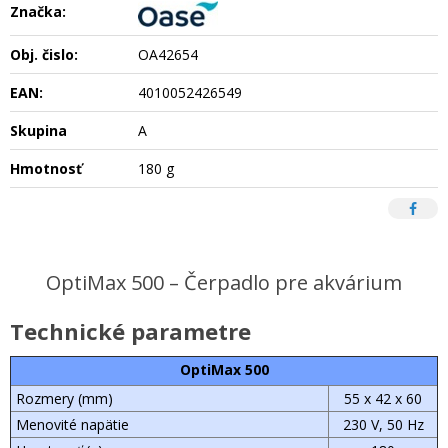
Značka:
Obj. čislo:
OA42654
EAN:
4010052426549
Skupina
A
Hmotnosť
180 g
OptiMax 500 – Čerpadlo pre akvárium
Technické parametre
OptiMax 500
Rozmery (mm)
55 x 42 x 60
Menovité napätie
230 V, 50 Hz