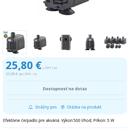
25,80
€
s DPH / ks
20,98 €
bez DPH / ks
Dostupnosť na dotaz
Strážny pes
Otázka na produkt
Efektívne čerpadlo pre akváriá. Výkon:500 l/hod; Príkon: 5 W