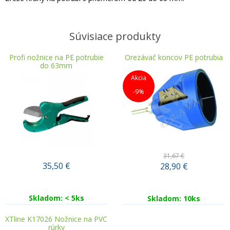
Súvisiace produkty
Profi nožnice na PE potrubie
Orezávač koncov PE potrubia
do 63mm
Akcia
-9%
31,67 €
35,50
€
28,90
€
Skladom: < 5ks
Skladom: 10ks
XTline K17026 Nožnice na PVC
rúrky