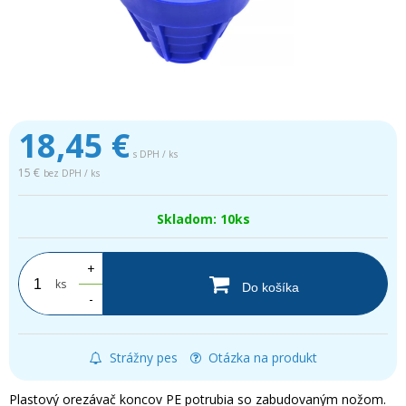
18,45
€
s DPH / ks
15 €
bez DPH / ks
Skladom: 10ks
+
ks
Do košíka
-
Strážny pes
Otázka na produkt
Plastový orezávač koncov PE potrubia so zabudovaným nožom.