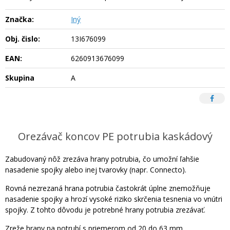
Značka:
Iný
Obj. čislo:
13I676099
EAN:
6260913676099
Skupina
A
Orezávač koncov PE potrubia kaskádový
Zabudovaný nôž zrezáva hrany potrubia, čo umožní ľahšie
nasadenie spojky alebo inej tvarovky (napr. Connecto).
Rovná nezrezaná hrana potrubia častokrát úplne znemožňuje
nasadenie spojky a hrozí vysoké riziko skrčenia tesnenia vo vnútri
spojky. Z tohto dôvodu je potrebné hrany potrubia zrezávať.
Zreže hrany na potrubí s priemerom od 20 do 63 mm.