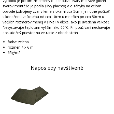
Výrobok je potom zmenšený o jednotlivé zvary metráže (počet
zvarov montáže je podľa šírky plachty) a o záhyby na celom
obvode (zdvojený zvar v leme s okami cca 5cm). Je nutné počítať
s konečnou veľkosťou od cca 10cm u mneších po cca 50cm u
väčších rozmerov menej v šírke i v dĺžke, ako je uvedená veľkosť.
​Nevystavujte teplotám vyšším ako 60°C. Pri používaní nechávajte
dostatočný priestor na vetranie z oboch strán.
farba: zelená
rozmer: 4 x 6 m
65g/m2
Naposledy navštívené