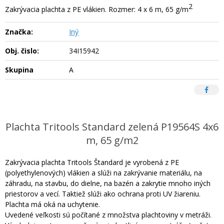
2
Zakrývacia plachta z PE vlákien. Rozmer: 4 x 6 m, 65 g/m
Značka:
Iný
Obj. čislo:
34I15942
Skupina
A
Plachta Tritools Standard zelená P19564S 4x6
m, 65 g/m2
Zakrývacia plachta Tritools Štandard je vyrobená z PE
(polyethylenových) vlákien a slúži na zakrývanie materiálu, na
záhradu, na stavbu, do dielne, na bazén a zakrytie mnoho iných
priestorov a vecí. Taktiež slúži ako ochrana proti UV žiareniu.
Plachta má oká na uchytenie.
Uvedené veľkosti sú počítané z množstva plachtoviny v metráži.