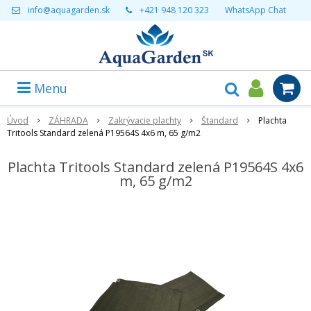
info@aquagarden.sk
+421 948 120 323
WhatsApp Chat
Menu
Úvod
ZÁHRADA
Zakrývacie plachty
Štandard
Plachta
Tritools Standard zelená P19564S 4x6 m, 65 g/m2
Plachta Tritools Standard zelená P19564S 4x6
m, 65 g/m2