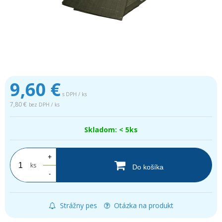
9,60
€
s DPH / ks
7,80 €
bez DPH / ks
Skladom: < 5ks
+
ks
Do košíka
-
Strážny pes
Otázka na produkt