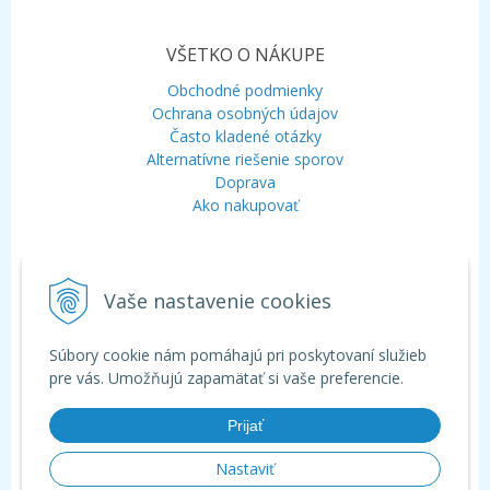
VŠETKO O NÁKUPE
Obchodné podmienky
Ochrana osobných údajov
Často kladené otázky
Alternatívne riešenie sporov
Doprava
Ako nakupovať
KONTAKT
Vaše nastavenie cookies
Mobil:
+421 948 120 323
E-mail:
info@aquagarden.sk
Chat:
WhatsApp
Súbory cookie nám pomáhajú pri poskytovaní služieb
Chat:
Viber
pre vás. Umožňujú zapamätať si vaše preferencie.
Prijať
Nastaviť
© 2026 Aquagarden - široká ponuka produktov pre záhradné a kúpacie