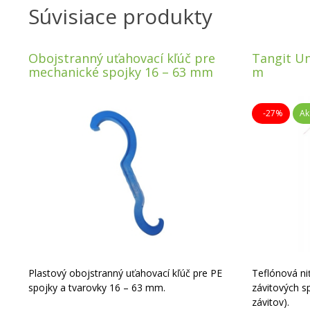
Súvisiace produkty
Obojstranný uťahovací kľúč pre
Tangit Un
mechanické spojky 16 – 63 mm
m
-27%
Ak
Plastový obojstranný uťahovací kľúč pre PE
Teflónová ni
spojky a tvarovky 16 – 63 mm.
závitových s
závitov).