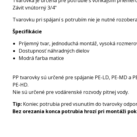
Tvarovka je určená pre potrubie s vonkajším prieme
Závit vnútorný 3/4"
Tvarovku pri spájaní s potrubím nie je nutné rozoberať
Špecifikácie
Príjemný tvar, jednoduchá montáž, vysoká rozmero
Dostupnosť náhradných dielov
Modrá farba matice
PP tvarovky sú určené pre spájanie PE-LD, PE-MD a PE
PE-HD.
Nie sú určené pre vodárenské rozvody pitnej vody.
Tip:
Koniec potrubia pred vsunutím do tvarovky odpor
Bez orezania konca potrubia hrozí pri montáži pok