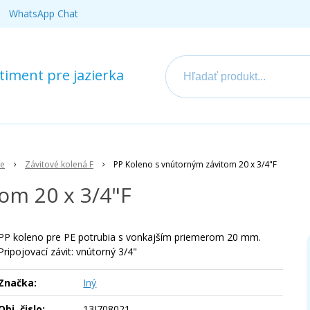
WhatsApp Chat
iment pre jazierka
ie
Závitové kolená F
PP Koleno s vnútorným závitom 20 x 3/4"F
om 20 x 3/4"F
PP koleno pre PE potrubia s vonkajším priemerom 20 mm.
Pripojovací závit: vnútorný 3/4"
Značka:
Iný
Obj. čislo:
13I708021