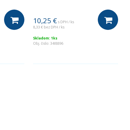
10,25
€
s DPH / ks
8,33 €
bez DPH / ks
Skladom: 1ks
Obj. čislo:
34I8896