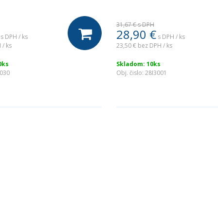
31,67 €
s DPH
28,90
€
s DPH / ks
s DPH / ks
 / ks
23,50 €
bez DPH / ks
0ks
Skladom: 10ks
5030
Obj. čislo:
28I3001