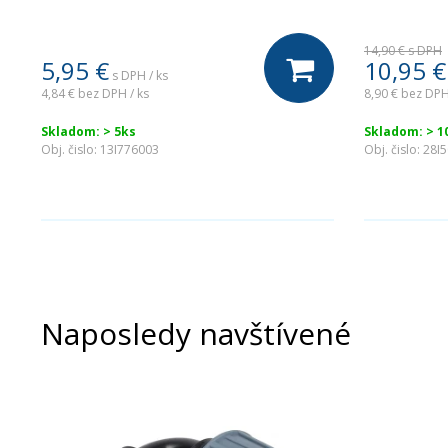
14,90 €
s DPH
5,95
€
10,95
€
s DPH / ks
4,84 €
bez DPH / ks
8,90 €
bez DPH
Skladom: > 5ks
Skladom: > 1
Obj. čislo:
13I776003
Obj. čislo:
28I
Naposledy navštívené