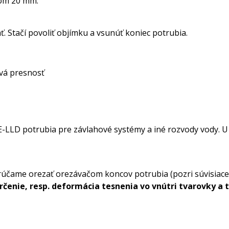
rom 20 mm.
. Stačí povoliť objímku a vsunúť koniec potrubia.
vá presnosť
-LLD potrubia pre závlahové systémy a iné rozvody vody. U
účame orezať orezávačom koncov potrubia (pozri súvisiace
rčenie, resp. deformácia tesnenia vo vnútri tvarovky a 