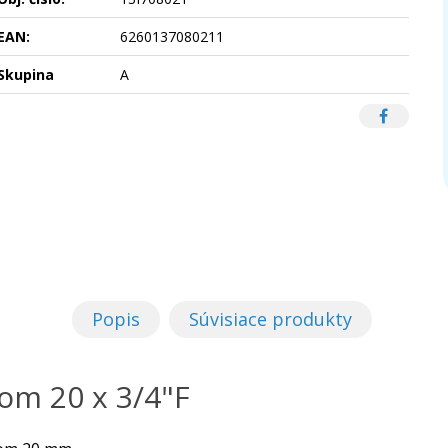
EAN:
6260137080211
Skupina
A
Popis
Súvisiace produkty
om 20 x 3/4"F