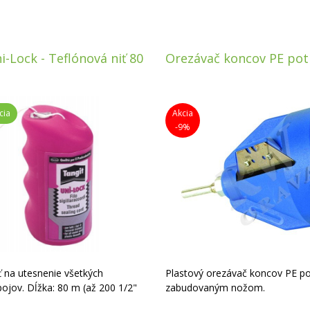
i-Lock - Teflónová niť 80
Orezávač koncov PE pot
cia
Akcia
-9%
ť na utesnenie všetkých
Plastový orezávač koncov PE po
pojov. Dĺžka: 80 m (až 200 1/2"
zabudovaným nožom.