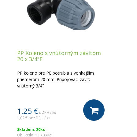
PP Koleno s vnútorným závitom
20 x 3/4"F
PP koleno pre PE potrubia s vonkajším
priemerom 20 mm. Pripojovací závit:
vnútorný 3/4"
1,25 €
s DPH / ks
1,02 €
bez DPH / ks
Skladom: 20ks
Obj. čislo:
13I708021