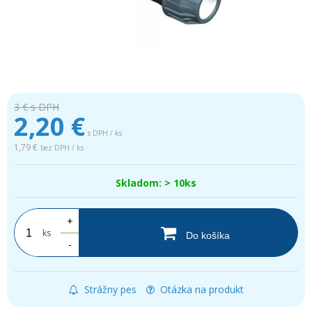
3 €
s DPH
2,20
€
s DPH / ks
1,79 €
bez DPH / ks
Skladom: > 10ks
+
ks
Do košíka
-
Strážny pes
Otázka na produkt