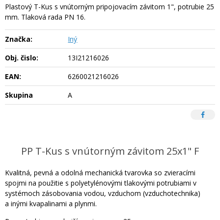
Plastový T-Kus s vnútorným pripojovacím závitom 1", potrubie 25
mm. Tlaková rada PN 16.
Značka:
Iný
Obj. čislo:
13I21216026
EAN:
6260021216026
Skupina
A
PP T-Kus s vnútorným závitom 25x1" F
Kvalitná, pevná a odolná mechanická tvarovka so zvieracími
spojmi na použitie s polyetylénovými tlakovými potrubiami v
systémoch zásobovania vodou, vzduchom (vzduchotechnika)
a inými kvapalinami a plynmi.