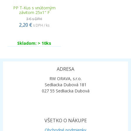
PP T-Kus s vnútorným
závitom 25x1" F
3 €
s DPH
2,20 €
s DPH / ks
Skladom: > 10ks
ADRESA
RW ORAVA, s.r.o.
Sedliacka Dubová 181
027 55 Sedliacka Dubová
VŠETKO O NÁKUPE
Obchodné podmienky