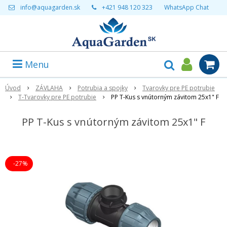
info@aquagarden.sk
+421 948 120 323
WhatsApp Chat
Menu
Úvod
ZÁVLAHA
Potrubia a spojky
Tvarovky pre PE potrubie
T-Tvarovky pre PE potrubie
PP T-Kus s vnútorným závitom 25x1" F
PP T-Kus s vnútorným závitom 25x1" F
-27%