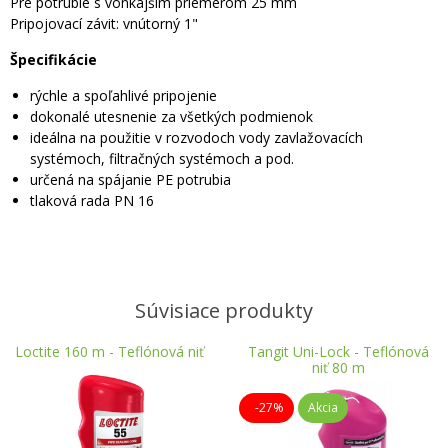
Pre potrubie s vonkajším priemerom 25 mm
Pripojovací závit: vnútorný 1"
Špecifikácie
rýchle a spoľahlivé pripojenie
dokonalé utesnenie za všetkých podmienok
ideálna na použitie v rozvodoch vody zavlažovacích
systémoch, filtračných systémoch a pod.
určená na spájanie PE potrubia
tlaková rada PN 16
Súvisiace produkty
Loctite 160 m - Teflónová niť
Tangit Uni-Lock - Teflónová
niť 80 m
-27%
Akcia