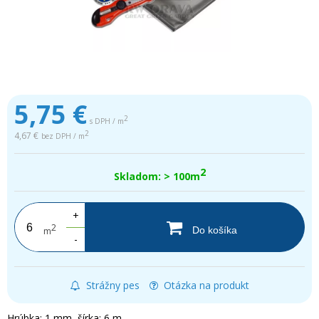
5,75
€
2
s DPH / m
2
4,67 €
bez DPH / m
2
Skladom: > 100m
+
2
Do košíka
m
-
Strážny pes
Otázka na produkt
Hrúbka: 1 mm, šírka: 6 m