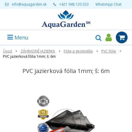
info@aquagarden.sk
+421 948 120 323
WhatsApp Chat
Menu
Úvod
ZÁHRADNÉ JAZIERKA
Fólie a geotextílie
PVC fólie
PVC jazierková fólia 1mm; š: 6m
PVC jazierková fólia 1mm; š: 6m