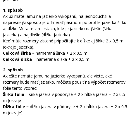
1. spôsob
Ak už máte jamu na jazierko vykopanú, najjednoduchší a
najpresnejší spôsob je odmerať pásmom po profile jazierka šírku
aj dĺžku.Merajte v miestach, kde je jazierko najširšie (šírka
jazierka) a najdlhšie (dĺžka jazierka).
Keď máte rozmery zistené pripočítajte k dĺžke aj šírke 2 x 0,5 m
(okraje jazierka).
Celková šírka
= nameraná šírka + 2 x 0,5 m.
Celková dĺžka
= nameraná dĺžka + 2 x 0,5 m.
2. spôsob
Ak ešte nemáte jamu na jazierko vykopanú, ale viete, aké
rozmery bude mať jazierko, môžete použiť na výpočet rozmerov
fólie tento vzorec:
Šírka fólie
= šírka jazera v pôdoryse + 2 x hĺbka jazera + 2 x 0,5
m (okraje
Dĺžka fólie
= dĺžka jazera v pôdoryse + 2 x hĺbka jazera + 2 x 0,5
m (okraje)