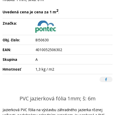
2
Uvedená cena je cena za 1 m
.
Značka:
Obj. čislo:
8I50630
EAN:
4010052506302
Skupina
A
Hmotnosť
1,3 kg / m2
PVC jazierková fólia 1mm; š: 6m
Jazierková PVC fólia na výstavbu záhradného jazierka rôznej