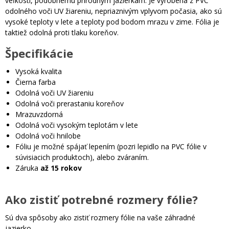
veľkosti, podobnému prírodným jazierkam. Je vyrobená z PVC
odolného voči UV žiareniu, nepriaznivým vplyvom počasia, ako sú
vysoké teploty v lete a teploty pod bodom mrazu v zime. Fólia je
taktiež odolná proti tlaku koreňov.
Špecifikácie
Vysoká kvalita
Čierna farba
Odolná voči UV žiareniu
Odolná voči prerastaniu koreňov
Mrazuvzdorná
Odolná voči vysokým teplotám v lete
Odolná voči hnilobe
Fóliu je možné spájať lepením (pozri lepidlo na PVC fólie v
súvisiacich produktoch), alebo zváraním.
Záruka
až 15 rokov
Ako zistiť potrebné rozmery fólie?
Sú dva spôsoby ako zistiť rozmery fólie na vaše záhradné
jazierko.