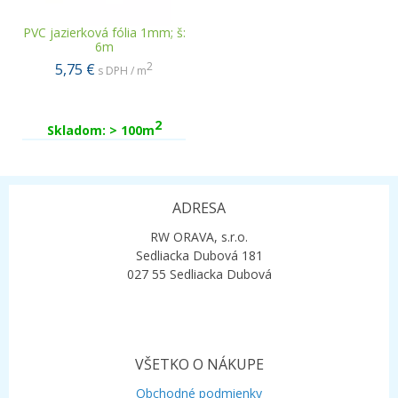
PVC jazierková fólia 1mm; š:
6m
2
5,75 €
s DPH / m
2
Skladom: > 100m
ADRESA
RW ORAVA, s.r.o.
Sedliacka Dubová 181
027 55 Sedliacka Dubová
VŠETKO O NÁKUPE
Obchodné podmienky