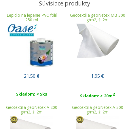
Súvisiace produkty
Lepidlo na lepenie PVC fólií
Geotextília geoNetex MB 300
250 ml
g/m2, š: 2m
21,50
€
1,95
€
Skladom: < 5ks
2
Skladom: > 20m
Geotextília geoNetex A 200
Geotextília geoNetex A 300
g/m2, š: 2m
g/m2, š: 2m