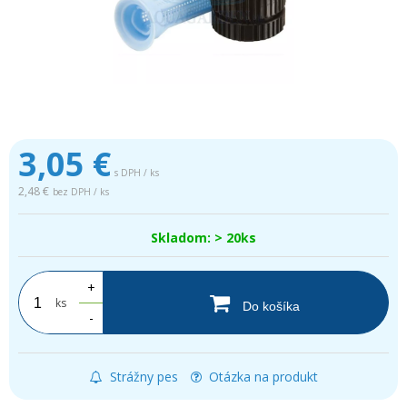
3,05
€
s DPH / ks
2,48 €
bez DPH / ks
Skladom: > 20ks
+
ks
Do košíka
-
Strážny pes
Otázka na produkt