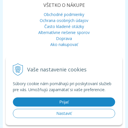
VŠETKO O NÁKUPE
Obchodné podmienky
Ochrana osobných údajov
Často kladené otázky
Alternatívne riešenie sporov
Doprava
Ako nakupovať
KONTAKT
Vaše nastavenie cookies
Mobil:
+421 948 120 323
E-mail:
info@aquagarden.sk
Chat:
WhatsApp
Súbory cookie nám pomáhajú pri poskytovaní služieb
Chat:
Viber
pre vás. Umožňujú zapamätať si vaše preferencie.
Prijať
Nastaviť
© 2026 Aquagarden - široká ponuka produktov pre záhradné a kúpacie
jazierka