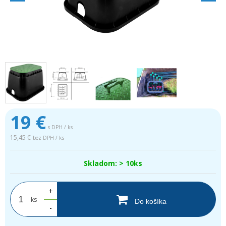
19
€
s DPH / ks
15,45 €
bez DPH / ks
Skladom: > 10ks
+
ks
Do košíka
-