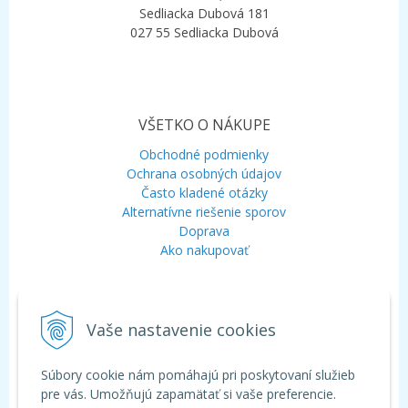
Sedliacka Dubová 181
027 55 Sedliacka Dubová
VŠETKO O NÁKUPE
Obchodné podmienky
Ochrana osobných údajov
Často kladené otázky
Alternatívne riešenie sporov
Doprava
Ako nakupovať
KONTAKT
Vaše nastavenie cookies
Mobil:
+421 948 120 323
E-mail:
info@aquagarden.sk
Chat:
WhatsApp
Súbory cookie nám pomáhajú pri poskytovaní služieb
Chat:
Viber
pre vás. Umožňujú zapamätať si vaše preferencie.