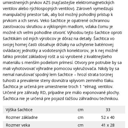
umiestnených prvkov AZS (najčastejšie elektromagnetických
ventilov alebo rýchlospojných ventilov). Zároveň vymedzujú
manipulačný priestor tak, aby bol možný pohodlný prístup k
prvkom a ich servis. Veko šachtice je opatrené ochrannou
zaisťovacou skrutkou a výklopným madlom, vďaka čomu je
možné ich veľmi pohodlne otvoriť. Výhodou tejto šachtice oproti
šachtikám od iných výrobcov je dôraz na detaily. Šachtica vo
svojej hornej časti obsahuje držiaky na uchytenie batériovej
ovládacej jednotky a vodotesných konektorov, je k nej možné
ľahko prirobiť základový rošt a sú vyrobené z kvalitnejšieho
materiálu s menším podielom prímesí. Otvory pre potrubie by sa
mali vyhotovovať výhradne pomocou vykružovača. Nikdy by sa
nemal narušovať spodný lem šachtice – hrozí strata torznej
tuhosti a prevalenie steny dovnútra vplyvom zemného tlaku.
Šachtica je určená pre umiestnenie troch 1 "elmag. ventilov.
Určené pre záhrady RD, prípadne pre málo exponované plochy.
Šachtica nie je určená pre pojazd ťažšou záhradnou technikou.
Výška šachtice
cm
33
Rozmer základne
cm
52 x 40
Rozmer veka
cm
41 x 28