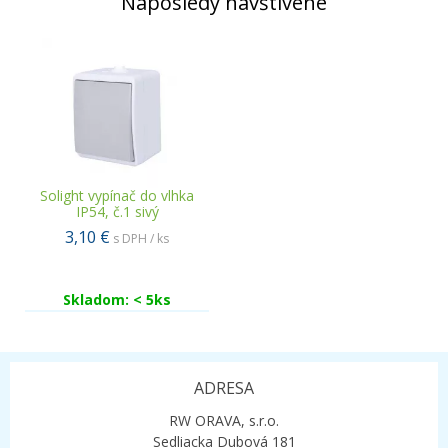
Naposledy navštívené
Solight vypínač do vlhka
IP54, č.1 sivý
3,10 €
s DPH / ks
Skladom: < 5ks
ADRESA
RW ORAVA, s.r.o.
Sedliacka Dubová 181