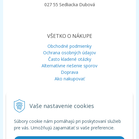
027 55 Sedliacka Dubová
VŠETKO O NÁKUPE
Obchodné podmienky
Ochrana osobných údajov
Často kladené otázky
Alternatívne riešenie sporov
Doprava
Ako nakupovať
KONTAKT
Vaše nastavenie cookies
Mobil:
+421 948 120 323
E-mail:
info@aquagarden.sk
Chat:
WhatsApp
Súbory cookie nám pomáhajú pri poskytovaní služieb
Chat:
Viber
pre vás. Umožňujú zapamätať si vaše preferencie.