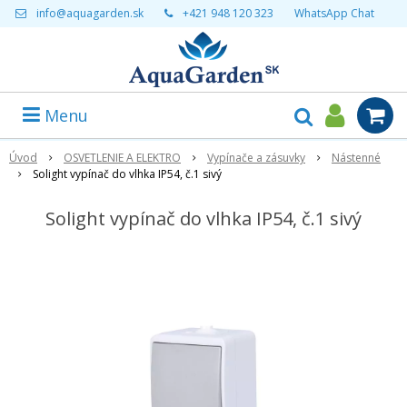
info@aquagarden.sk
+421 948 120 323
WhatsApp Chat
Menu
Úvod
OSVETLENIE A ELEKTRO
Vypínače a zásuvky
Nástenné
Solight vypínač do vlhka IP54, č.1 sivý
Solight vypínač do vlhka IP54, č.1 sivý