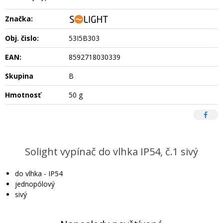
Značka:
Obj. čislo:
53I5B303
EAN:
8592718030339
Skupina
B
Hmotnosť
50 g
Solight vypínač do vlhka IP54, č.1 sivý
do vlhka - IP54
jednopólový
sivý