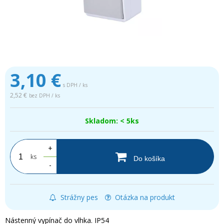
3,10
€
s DPH / ks
2,52 €
bez DPH / ks
Skladom: < 5ks
+
ks
Do košíka
-
Strážny pes
Otázka na produkt
Nástenný vypínač do vlhka. IP54