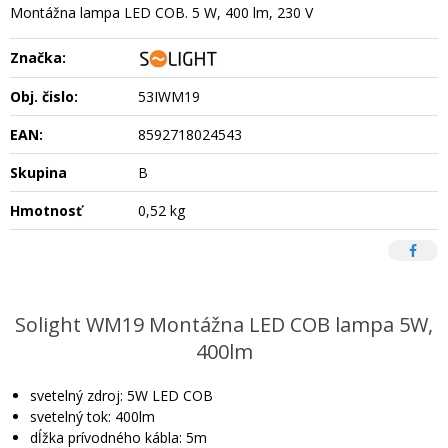
Montážna lampa LED COB. 5 W, 400 lm, 230 V
Značka:
Obj. čislo:
53IWM19
EAN:
8592718024543
Skupina
B
Hmotnosť
0,52 kg
Solight WM19 Montážna LED COB lampa 5W,
400lm
svetelný zdroj: 5W LED COB
svetelný tok: 400lm
dĺžka prívodného kábla: 5m