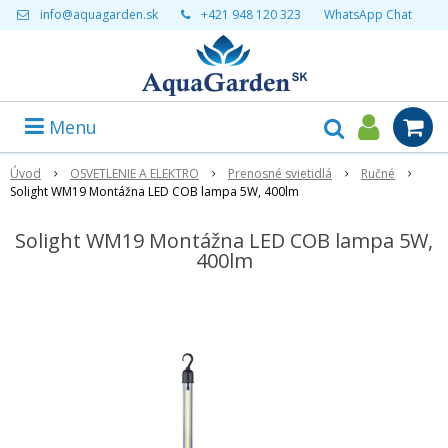
info@aquagarden.sk
+421 948 120 323
WhatsApp Chat
Menu
Úvod
OSVETLENIE A ELEKTRO
Prenosné svietidlá
Ručné
Solight WM19 Montážna LED COB lampa 5W, 400lm
Solight WM19 Montážna LED COB lampa 5W,
400lm