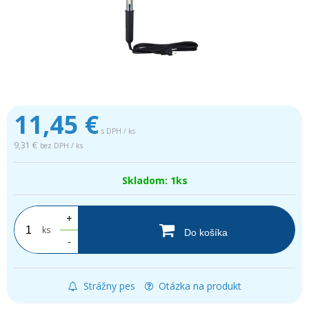
11,45
€
s DPH / ks
9,31 €
bez DPH / ks
Skladom: 1ks
+
ks
Do košíka
-
Strážny pes
Otázka na produkt