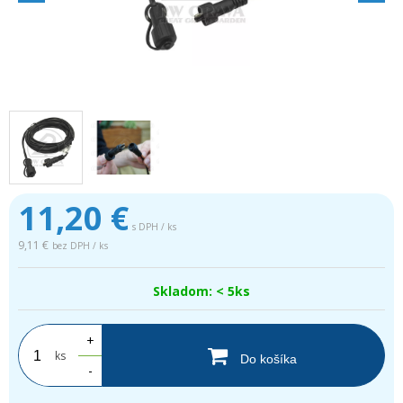
11,20
€
s DPH / ks
9,11 €
bez DPH / ks
Skladom: < 5ks
+
ks
Do košíka
-