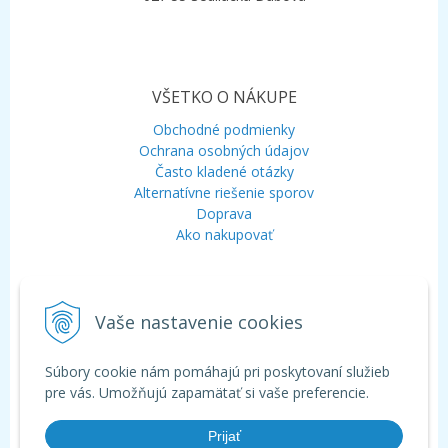
VŠETKO O NÁKUPE
Obchodné podmienky
Ochrana osobných údajov
Často kladené otázky
Alternatívne riešenie sporov
Doprava
Ako nakupovať
KONTAKT
Vaše nastavenie cookies
Mobil:
+421 948 120 323
E-mail:
info@aquagarden.sk
Chat:
WhatsApp
Súbory cookie nám pomáhajú pri poskytovaní služieb
Chat:
Viber
pre vás. Umožňujú zapamätať si vaše preferencie.
Prijať