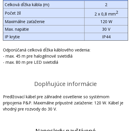
Celková dĺžka kábla (m)
2
2
Počet žíl
2 x 0,8 mm
Maximálne zaťaženie
120 W
Max. napätie
30 V
IP krytie
IP44
Odporúčaná celková dĺžka káblového vedenia:
- max. 45 m pre halogénové svietidlá
- max. 80 m pre LED svietidlá
Doplňujúce informácie
Predlžovací kábel pre záhradné osvetlenie so systémom
pripojenia P&P. Maximálne prípustné zaťaženie: 120 W. Kábel je
vhodný pre rozvody do 30 V.
Naposledy navštívené