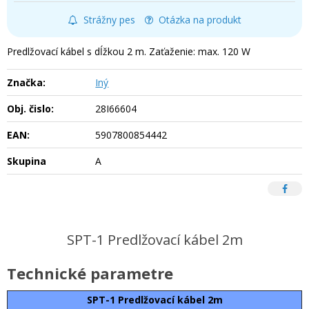
Strážny pes
Otázka na produkt
Predlžovací kábel s dĺžkou 2 m. Zaťaženie: max. 120 W
Značka:
Iný
Obj. čislo:
28I66604
EAN:
5907800854442
Skupina
A
SPT-1 Predlžovací kábel 2m
Technické parametre
SPT-1 Predlžovací kábel 2m