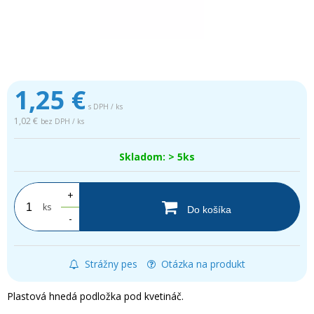
1,25
€
s DPH / ks
1,02 €
bez DPH / ks
Skladom: > 5ks
+
ks
Do košíka
-
Strážny pes
Otázka na produkt
Plastová hnedá podložka pod kvetináč.