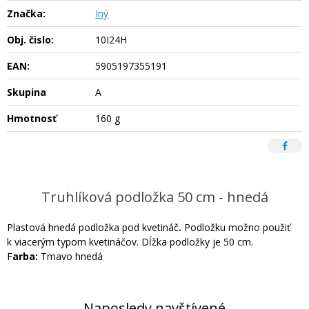
Značka:
Iný
Obj. čislo:
10I24H
EAN:
5905197355191
Skupina
A
Hmotnosť
160 g
Truhlíková podložka 50 cm - hnedá
Plastová hnedá podložka pod kvetináč
.
Podložku možno použiť
k viacerým typom kvetináčov. Dĺžka podložky je 50 cm.
F
arba:
Tmavo hnedá
Naposledy navštívené