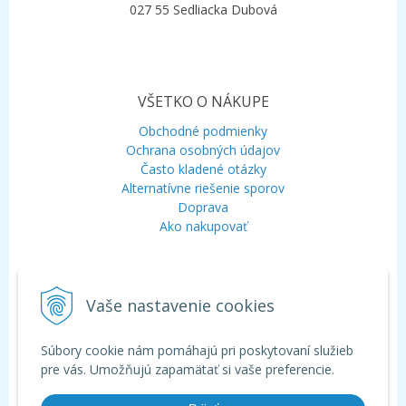
027 55 Sedliacka Dubová
VŠETKO O NÁKUPE
Obchodné podmienky
Ochrana osobných údajov
Často kladené otázky
Alternatívne riešenie sporov
Doprava
Ako nakupovať
KONTAKT
Vaše nastavenie cookies
Mobil:
+421 948 120 323
E-mail:
info@aquagarden.sk
Chat:
WhatsApp
Súbory cookie nám pomáhajú pri poskytovaní služieb
Chat:
Viber
pre vás. Umožňujú zapamätať si vaše preferencie.