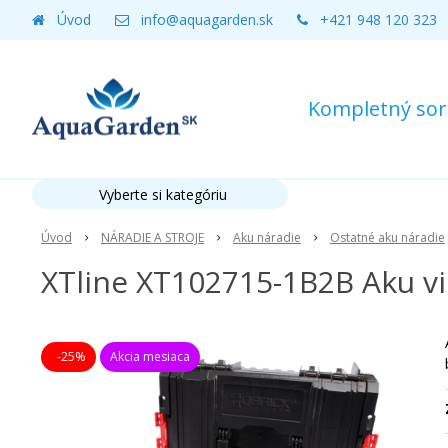
Úvod
info@aquagarden.sk
+421 948 120 323
Kompletný sort
Vyberte si kategóriu
Úvod
NÁRADIE A STROJE
Aku náradie
Ostatné aku náradie
XTline XT102715-1B2B Aku vi
-25%
Akcia mesiaca