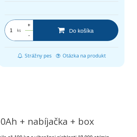
.
+
ks
Do košíka
-
Strážny pes
Otázka na produkt
,0Ah + nabíjačka + box