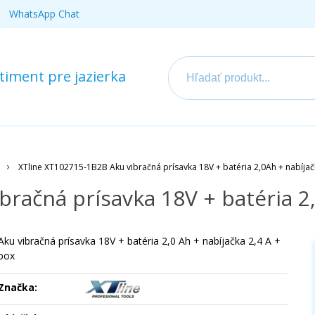
WhatsApp Chat
iment pre jazierka
XTline XT102715-1B2B Aku vibračná prísavka 18V + batéria 2,0Ah + nabíja
bračná prísavka 18V + batéria 2
Aku vibračná prísavka 18V + batéria 2,0 Ah + nabíjačka 2,4 A +
box
Značka: