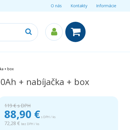
O nás
Kontakty
Informácie
čka + box
,0Ah + nabíjačka + box
119 €
s DPH
88,90
€
s DPH / ks
72,28 €
bez DPH / ks