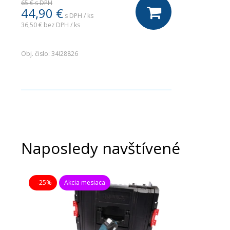
65 €
s DPH
44,90
€
s DPH / ks
36,50 €
bez DPH / ks
.
Obj. čislo:
34I28826
Naposledy navštívené
-25%
Akcia mesiaca