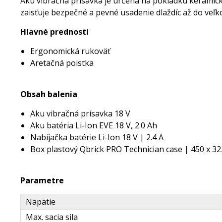
Aku vibračná prísavka je určená na pokládku keramickýc
zaisťuje bezpečné a pevné usadenie dlaždíc až do veľk
Hlavné prednosti
Ergonomická rukoväť
Aretačná poistka
Obsah balenia
Aku vibračná prísavka 18 V
Aku batéria Li-Ion EVE 18 V, 2.0 Ah
Nabíjačka batérie Li-Ion 18 V | 2.4 A
Box plastový Qbrick PRO Technician case | 450 x 3
Parametre
Napätie
Max. sacia sila