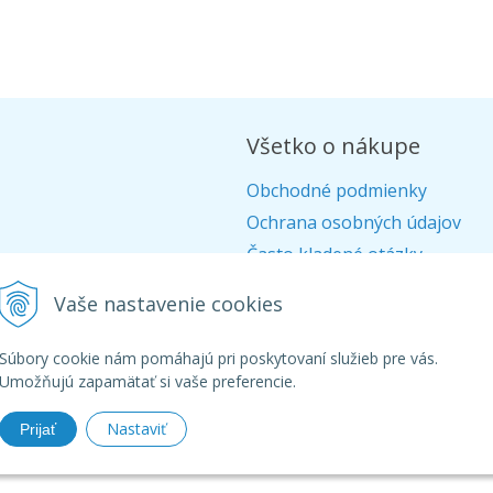
Všetko o nákupe
Obchodné podmienky
Ochrana osobných údajov
Často kladené otázky
Alternatívne riešenie sporov
Vaše nastavenie cookies
Doprava
Ako nakupovať
Súbory cookie nám pomáhajú pri poskytovaní služieb pre vás.
Umožňujú zapamätať si vaše preferencie.
Nastaviť
Prijať
26 Aquagarden - široká ponuka produktov pre záhradné a kúpacie jaz