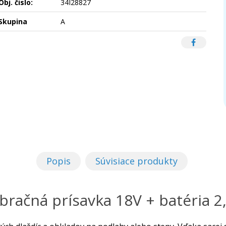
Obj. čislo:
34I28827
Skupina
A
Popis
Súvisiace produkty
bračná prísavka 18V + batéria 2