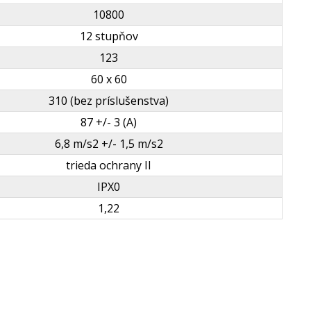
10800
12 stupňov
123
60 x 60
310 (bez príslušenstva)
87 +/- 3 (A)
6,8 m/s2 +/- 1,5 m/s2
trieda ochrany II
IPX0
1,22