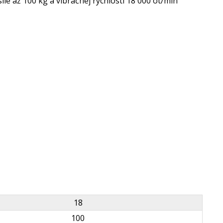
le až 100 kg a vibračnej rýchlosti 18 000 ot/min
18
100