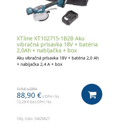
XTline XT102715-1B2B Aku
vibračná prísavka 18V + batéria
2,0Ah + nabíjačka + box
Aku vibračná prísavka 18V + batéria 2,0 Ah
+ nabíjačka 2,4 A + box
119 €
s DPH
88,90 €
s DPH / ks
72,28 €
bez DPH / ks
.
Obj. čislo:
34I28827