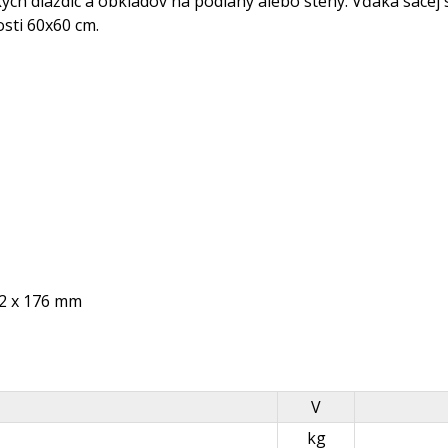
h dlaždíc a obkladov na podlahy alebo steny. Vďaka sacej si
osti 60x60 cm.
22 x 176 mm
V
kg