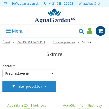
info@aquagarden.sk
+421 948 120 323
WhatsApp Chat
Menu
Úvod
ZÁHRADNÉ JAZIERKA
Čistenie jazierka
Skimre
Skimre
Zoradiť:
Prednastavené
Filter produktov
AquaSkim 20 - Hladinový
AquaSkim 40 - Hladinový