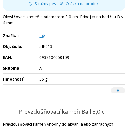
Strážny pes
Otázka na produkt
Okysličovací kameň s priemerom 3,0 cm. Prípojka na hadičku DN
4 mm.
Značka:
Iný
Obj. čislo:
5IK213
EAN:
6938104050109
Skupina
A
Hmotnosť
35 g
Prevzdušňovací kameň Ball 3,0 cm
Prevzdušňovací kameň vhodný do akvárií alebo záhradných