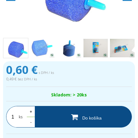
0,60
€
s DPH / ks
0,49 €
bez DPH / ks
Skladom: > 20ks
+
ks
Do košíka
-