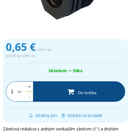
0,65
€
s DPH / ks
0,53 €
bez DPH / ks
Skladom: > 50ks
+
ks
Do košíka
-
Strážny pes
Otázka na produkt
Závitová redukcia s jedným vonkajším závitom (1") a druhým