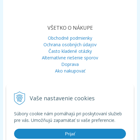
VŠETKO O NÁKUPE
Obchodné podmienky
Ochrana osobných údajov
Často kladené otázky
Alternatívne riešenie sporov
Doprava
Ako nakupovať
KONTAKT
Vaše nastavenie cookies
Mobil:
+421 948 120 323
E-mail:
info@aquagarden.sk
Chat:
WhatsApp
Súbory cookie nám pomáhajú pri poskytovaní služieb
Chat:
Viber
pre vás. Umožňujú zapamätať si vaše preferencie.
Prijať