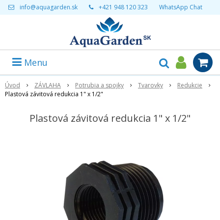
info@aquagarden.sk
+421 948 120 323
WhatsApp Chat
Menu
Úvod
ZÁVLAHA
Potrubia a spojky
Tvarovky
Redukcie
Plastová závitová redukcia 1" x 1/2"
Plastová závitová redukcia 1" x 1/2"