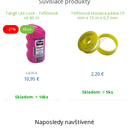
Súvisiace produkty
Tangit Uni-Lock - Teflónová
Teflónová tesniaca páska 19
niť 80 m
mm x 15 m x 0,2 mm
-27%
Akcia
14,90 €
2,20
€
10,95
€
Skladom: < 5ks
Skladom: > 10ks
Naposledy navštívené