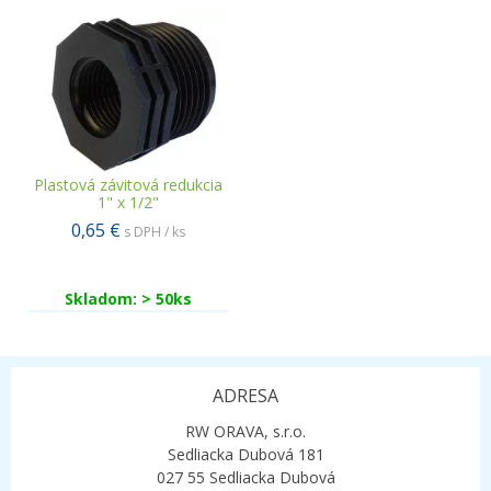
Plastová závitová redukcia
1" x 1/2"
0,65 €
s DPH / ks
Skladom: > 50ks
ADRESA
RW ORAVA, s.r.o.
Sedliacka Dubová 181
027 55 Sedliacka Dubová