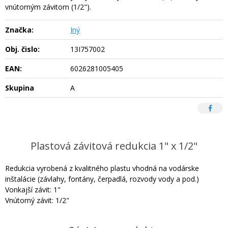
vnútorným závitom (1/2").
Značka:
Iný
Obj. čislo:
13I757002
EAN:
6026281005405
Skupina
A
Plastová závitová redukcia 1" x 1/2"
Redukcia vyrobená z kvalitného plastu vhodná na vodárske
inštalácie (závlahy, fontány, čerpadlá, rozvody vody a pod.)
Vonkajší závit: 1"
Vnútorný závit: 1/2"